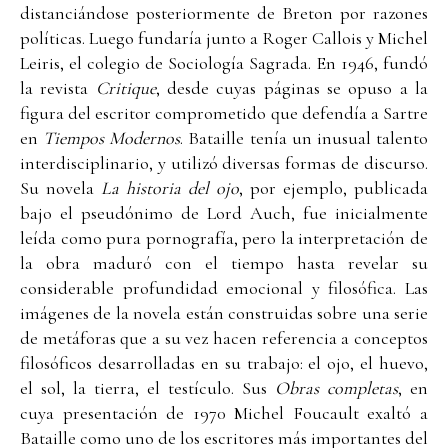
distanciándose posteriormente de Breton por razones
políticas. Luego fundaría junto a Roger Callois y Michel
Leiris, el colegio de Sociología Sagrada. En 1946, fundó
la revista
Critique
, desde cuyas páginas se opuso a la
figura del escritor comprometido que defendía a Sartre
en
Tiempos Modernos
. Bataille tenía un inusual talento
interdisciplinario, y utilizó diversas formas de discurso.
Su novela
La historia del ojo
, por ejemplo, publicada
bajo el pseudónimo de Lord Auch, fue inicialmente
leída como pura pornografía, pero la interpretación de
la obra maduró con el tiempo hasta revelar su
considerable profundidad emocional y filosófica. Las
imágenes de la novela están construidas sobre una serie
de metáforas que a su vez hacen referencia a conceptos
filosóficos desarrolladas en su trabajo: el ojo, el huevo,
el sol, la tierra, el testículo. Sus
Obras completas
, en
cuya presentación de 1970 Michel Foucault exaltó a
Bataille como uno de los escritores más importantes del