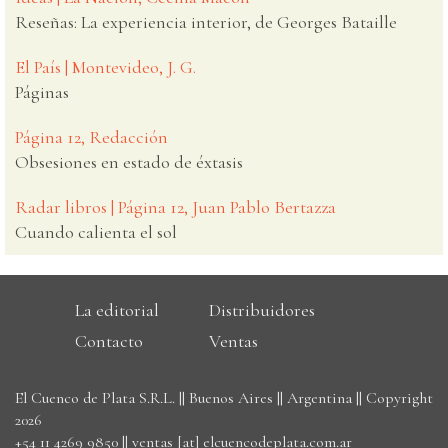
Reseñas: La experiencia interior, de Georges Bataille
El País | Montevideo, J. G.
Páginas
Página 12, Redacción
Obsesiones en estado de éxtasis
Radar libros | Página 12, Juan Pablo Bertazza
Cuando calienta el sol
La editorial
Distribuidores
Contacto
Ventas
El Cuenco de Plata S.R.L. || Buenos Aires || Argentina || Copyright
2026
+54 11 4269 9850
||
ventas [at] elcuencodeplata.com.ar