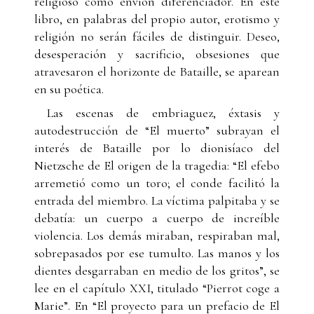
religioso como envión diferenciador. En este
libro, en palabras del propio autor, erotismo y
religión no serán fáciles de distinguir. Deseo,
desesperación y sacrificio, obsesiones que
atravesaron el horizonte de Bataille, se aparean
en su poética.
Las escenas de embriaguez, éxtasis y
autodestrucción de “El muerto” subrayan el
interés de Bataille por lo dionisíaco del
Nietzsche de El origen de la tragedia: “El efebo
arremetió como un toro; el conde facilitó la
entrada del miembro. La víctima palpitaba y se
debatía: un cuerpo a cuerpo de increíble
violencia. Los demás miraban, respiraban mal,
sobrepasados por ese tumulto. Las manos y los
dientes desgarraban en medio de los gritos”, se
lee en el capítulo XXI, titulado “Pierrot coge a
Marie”. En “El proyecto para un prefacio de El