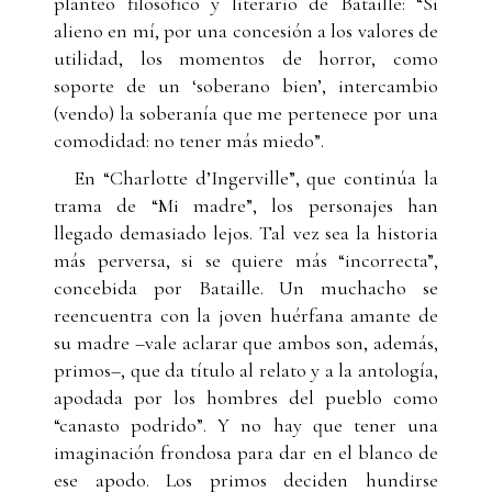
planteo filosófico y literario de Bataille: “Si
alieno en mí, por una concesión a los valores de
utilidad, los momentos de horror, como
soporte de un ‘soberano bien’, intercambio
(vendo) la soberanía que me pertenece por una
comodidad: no tener más miedo”.
En “Charlotte d’Ingerville”, que continúa la
trama de “Mi madre”, los personajes han
llegado demasiado lejos. Tal vez sea la historia
más perversa, si se quiere más “incorrecta”,
concebida por Bataille. Un muchacho se
reencuentra con la joven huérfana amante de
su madre –vale aclarar que ambos son, además,
primos–, que da título al relato y a la antología,
apodada por los hombres del pueblo como
“canasto podrido”. Y no hay que tener una
imaginación frondosa para dar en el blanco de
ese apodo. Los primos deciden hundirse