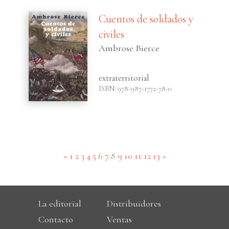
Cuentos de soldados y
civiles
Ambrose Bierce
extraterritorial
ISBN: 978-987-1772-78-0
(current)
«
1
2
3
4
5
6
7
8
9
10
11
12
13
»
La editorial
Distribuidores
Contacto
Ventas