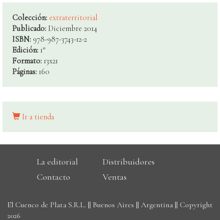
Colección:
extraterritorial
Publicado:
Diciembre 2014
ISBN:
978-987-3743-12-2
Edición:
1°
Formato:
13x21
Páginas:
160
Ir a tienda
La editorial
Distribuidores
Contacto
Ventas
El Cuenco de Plata S.R.L. || Buenos Aires || Argentina || Copyright
2026