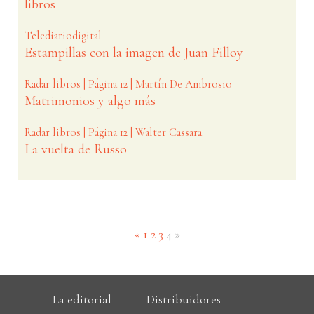
libros
Telediariodigital
Estampillas con la imagen de Juan Filloy
Radar libros | Página 12 | Martín De Ambrosio
Matrimonios y algo más
Radar libros | Página 12 | Walter Cassara
La vuelta de Russo
(current)
«
1
2
3
4
»
La editorial
Distribuidores