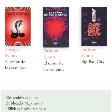
ue
Enrique
Enri
Enrique
s
Symns
Sym
Symns
or de
Big Bad City
Cerd
El señor de
nenos
Pece
los venenos
Colección:
crónicas
Publicado:
Mayo 2008
ISBN:
978-987-1228-56-0