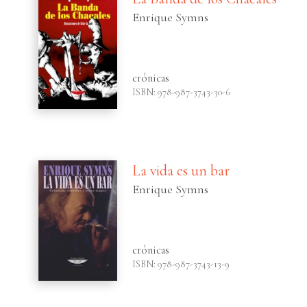
Enrique Symns
crónicas
ISBN: 978-987-3743-30-6
La vida es un bar
Enrique Symns
crónicas
ISBN: 978-987-3743-13-9