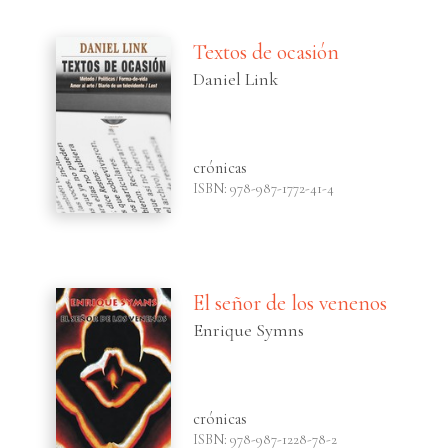
Textos de ocasión
Daniel Link
crónicas
ISBN: 978-987-1772-41-4
El señor de los venenos
Enrique Symns
crónicas
ISBN: 978-987-1228-78-2