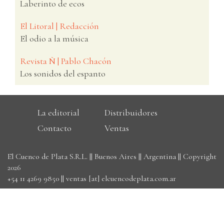
Laberinto de ecos
El Litoral | Redacción
El odio a la música
Revista Ñ | Pablo Chacón
Los sonidos del espanto
La editorial
Distribuidores
Contacto
Ventas
El Cuenco de Plata S.R.L. || Buenos Aires || Argentina || Copyright
2026
+54 11 4269 9850
||
ventas [at] elcuencodeplata.com.ar