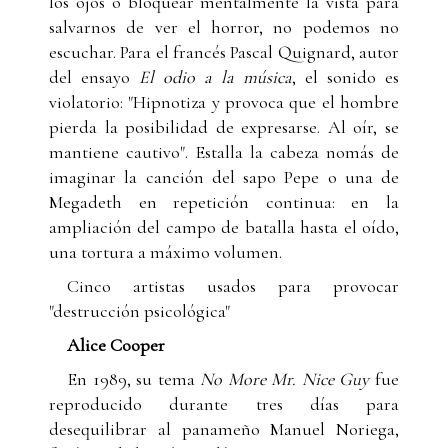
los ojos o bloquear mentalmente la vista para
salvarnos de ver el horror, no podemos no
escuchar. Para el francés Pascal Quignard, autor
del ensayo
El odio a la música
, el sonido es
violatorio: "Hipnotiza y provoca que el hombre
pierda la posibilidad de expresarse. Al oír, se
mantiene cautivo". Estalla la cabeza nomás de
imaginar la canción del sapo Pepe o una de
Megadeth en repetición continua: en la
ampliación del campo de batalla hasta el oído,
una tortura a máximo volumen.
Cinco artistas usados para provocar
"destrucción psicológica"
Alice Cooper
En 1989, su tema
No More Mr. Nice Guy
fue
reproducido durante tres días para
desequilibrar al panameño Manuel Noriega,