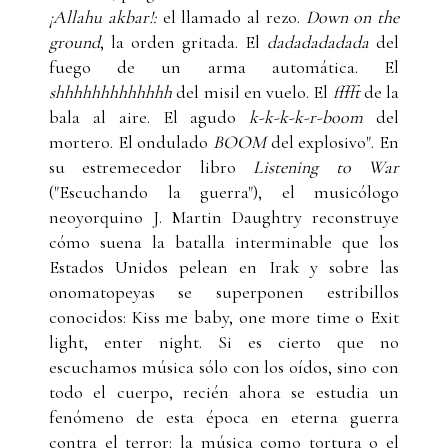
¡Allahu akbar!:
el llamado al rezo.
Down on the
ground
, la orden gritada. El
dadadadadada
del
fuego de un arma automática. El
shhhhhhhhhhhhh
del misil en vuelo. El
fffft
de la
bala al aire. El agudo
k-k-k-k-r-boom
del
mortero. El ondulado
BOOM
del explosivo". En
su estremecedor libro
Listening to War
("Escuchando la guerra"), el musicólogo
neoyorquino J. Martin Daughtry reconstruye
cómo suena la batalla interminable que los
Estados Unidos pelean en Irak y sobre las
onomatopeyas se superponen estribillos
conocidos: Kiss me baby, one more time o Exit
light, enter night. Si es cierto que no
escuchamos música sólo con los oídos, sino con
todo el cuerpo, recién ahora se estudia un
fenómeno de esta época en eterna guerra
contra el terror: la música como tortura o el