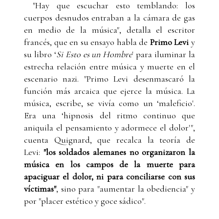
"Hay que escuchar esto temblando: los
cuerpos desnudos entraban a la cámara de gas
en medio de la música", detalla el escritor
francés, que en su ensayo habla de
Primo Levi
y
su libro ‘
Si Esto es un Hombre
' para iluminar la
estrecha relación entre música y muerte en el
escenario nazi. "Primo Levi desenmascaró la
función más arcaica que ejerce la música. La
música, escribe, se vivía como un ‘maleficio'.
Era una ‘hipnosis del ritmo continuo que
aniquila el pensamiento y adormece el dolor'",
cuenta Quignard, que recalca la teoría de
Levi:
"los soldados alemanes no organizaron la
música en los campos de la muerte para
apaciguar el dolor, ni para conciliarse con sus
víctimas"
, sino para "aumentar la obediencia" y
por "placer estético y goce sádico".