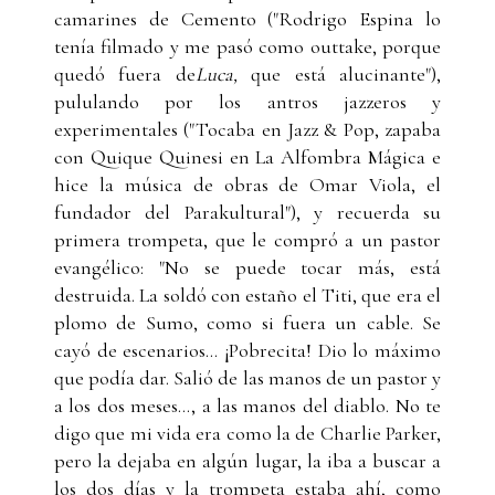
camarines de Cemento ("Rodrigo Espina lo
tenía filmado y me pasó como outtake, porque
quedó fuera de
Luca,
que está alucinante"),
pululando por los antros jazzeros y
experimentales ("Tocaba en Jazz & Pop, zapaba
con Quique Quinesi en La Alfombra Mágica e
hice la música de obras de Omar Viola, el
fundador del Parakultural"), y recuerda su
primera trompeta, que le compró a un pastor
evangélico: "No se puede tocar más, está
destruida. La soldó con estaño el Titi, que era el
plomo de Sumo, como si fuera un cable. Se
cayó de escenarios... ¡Pobrecita! Dio lo máximo
que podía dar. Salió de las manos de un pastor y
a los dos meses..., a las manos del diablo. No te
digo que mi vida era como la de Charlie Parker,
pero la dejaba en algún lugar, la iba a buscar a
los dos días y la trompeta estaba ahí, como