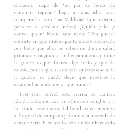
soldados, luego de “un par de horas de
caminata regular” llega a unas islas para
recuperarlas. Son “las Maldivas” (que existen,
pero en el Océano Índico). ¿Quién pelea y
contra quién? Nadie sabe nada: “Una guerra
consiste en que mucha gente muere alcanzada
por balas que ellos no saben de dónde salen,
gritando y cagándose en los pantalones porque
la guerra es por fuerza algo sucio y que da
miedo, por lo que, si esta es la quintaesencia de
la guerra, se puede decir que nosotros la
estamos haciendo mejor que nunca”.
Una puta mierda
está escrita en cámara
rápida: saltamos, casi en el mismo renglón y a
un ritmo extenuante, del bombardeo enemigo
al hospital de campaña y de ahí a la mateada de
camaradería. El relato lo lleva un bombardeado