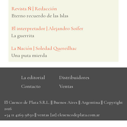
Revista Ñ | Redacción
Eterno recuerdo de las Islas
El interpretador | Alejandro Soifer
La guerrita
La Nación | Soledad Quereilhac
Una puta mierda
La editorial
Distribuidores
Contacto
Ventas
El Cuenco de Plata S.R.L. || Buenos Aires || Argentina || Copyright
2026
+54 11 4269 9850
||
ventas [at] elcuencodeplata.com.ar