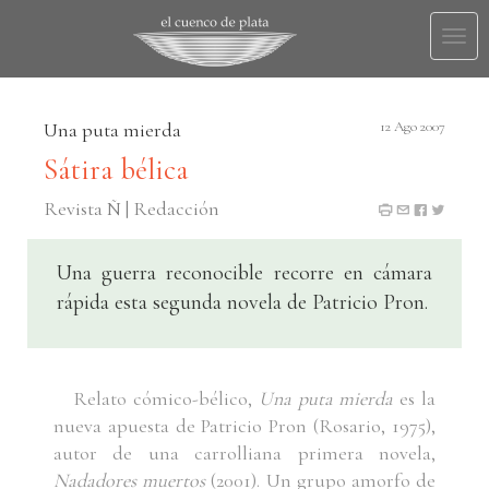
Togg
navi
Una puta mierda
12 Ago 2007
Sátira bélica
Revista Ñ | Redacción
Una guerra reconocible recorre en cámara
rápida esta segunda novela de Patricio Pron.
Relato cómico-bélico,
Una puta mierda
es la
nueva apuesta de Patricio Pron (Rosario, 1975),
autor de una carrolliana primera novela,
Nadadores muertos
(2001). Un grupo amorfo de