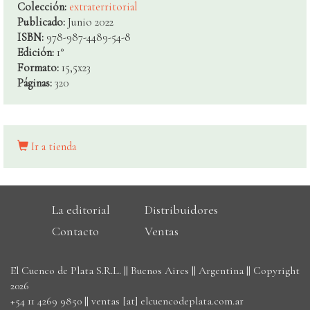
Colección:
extraterritorial
Publicado:
Junio 2022
ISBN:
978-987-4489-54-8
Edición:
1°
Formato:
15,5x23
Páginas:
320
Ir a tienda
La editorial
Distribuidores
Contacto
Ventas
El Cuenco de Plata S.R.L. || Buenos Aires || Argentina || Copyright
2026
+54 11 4269 9850
||
ventas [at] elcuencodeplata.com.ar