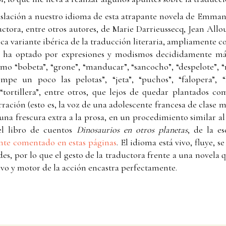
raslación a nuestro idioma de esta atrapante novela de Emma
uctora, entre otros autores, de Marie Darrieussecq, Jean A
a variante ibérica de la traducción literaria, ampliamente c
vo ha optado por expresiones y modismos decididamente má
como “bobeta”, “grone”, “manducar”, “sancocho”, “despelote”, 
pe un poco las pelotas”, “jeta”, “puchos”, “falopera”, “
 “tortillera”, entre otros, que lejos de quedar plantados 
rración (esto es, la voz de una adolescente francesa de clase 
n una frescura extra a la prosa, en un procedimiento similar 
 el libro de cuentos
Dinosaurios en otros planetas
, de la es
te comentado en estas páginas
. El idioma está vivo, fluye, 
es, por lo que el gesto de la traductora frente a una novela
vo y motor de la acción encastra perfectamente.