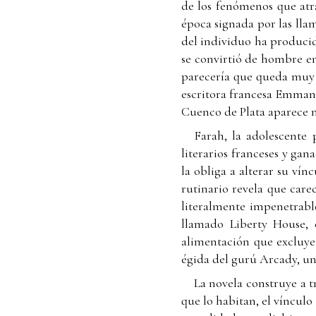
de los fenómenos que atra
época signada por las lla
del individuo ha produci
se convirtió de hombre e
parecería que queda muy 
escritora francesa Emmanu
Cuenco de Plata aparece m
Farah, la adolescente
literarios franceses y ga
la obliga a alterar su ví
rutinario revela que care
literalmente impenetrable
llamado Liberty House, 
alimentación que excluye
égida del gurú Arcady, un
La novela construye a t
que lo habitan, el vínculo