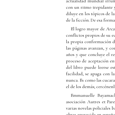
actualidad mundial irrump
con un ritmo trepidante 
diluye en los tópicos de l
de la ficción. De esa forma,
El logro mayor de
Arca
conflictos propios de su e
la propia conformación de
las páginas avanzan, y con
años y que concluye el r
proceso de aceptación ent
del libro puede leerse es
facilidad, se apaga con 
nunca. Es como las cucarac
el de los demás; cercénenl
Emmanuelle Bayamack-
asociación Autres et Pare
varias novelas policiales 
obras aparecida en español