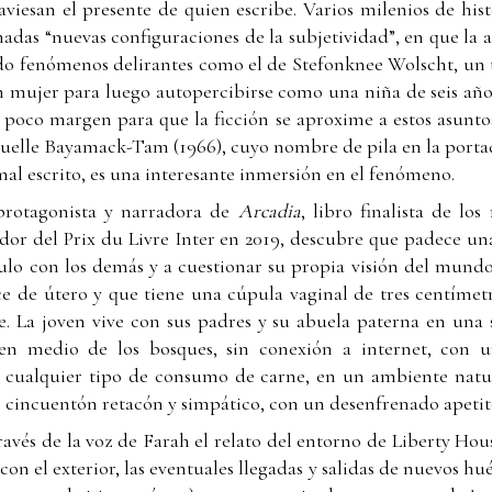
viesan el presente de quien escribe. Varios milenios de histo
madas “nuevas configuraciones de la subjetividad”, en que la
do fenómenos delirantes como el de Stefonknee Wolscht, un 
n mujer para luego autopercibirse como una niña de seis año
poco margen para que la ficción se aproxime a estos asunto
elle Bayamack-Tam (1966), cuyo nombre de pila en la portad
al escrito, es una interesante inmersión en el fenómeno.
 protagonista y narradora de
Arcadia
, libro finalista de l
nador del Prix du Livre Inter en 2019, descubre que padece 
nculo con los demás y a cuestionar su propia visión del mun
ce de útero y que tiene una cúpula vaginal de tres centímetr
. La joven vive con sus padres y su abuela paterna en una s
en medio de los bosques, sin conexión a internet, con 
 cualquier tipo de consumo de carne, en un ambiente natur
 cincuentón retacón y simpático, con un desenfrenado apetito
ravés de la voz de Farah el relato del entorno de Liberty Hous
 con el exterior, las eventuales llegadas y salidas de nuevos hu