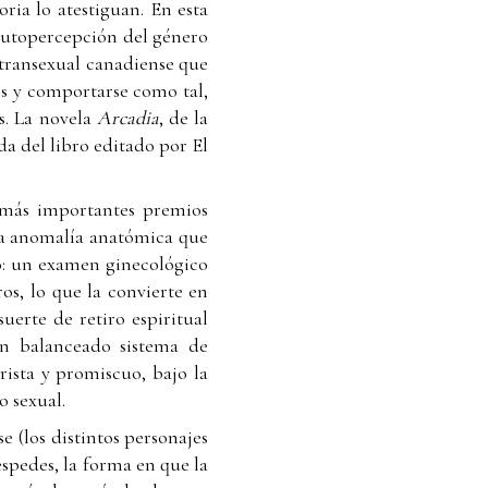
ria lo atestiguan. En esta
 autopercepción del género
transexual canadiense que
s y comportarse como tal,
s. La novela
Arcadia
, de la
a del libro editado por El
os más importantes premios
una anomalía anatómica que
do: un examen ginecológico
os, lo que la convierte en
uerte de retiro espiritual
un balanceado sistema de
ista y promiscuo, bajo la
 sexual.
e (los distintos personajes
éspedes, la forma en que la