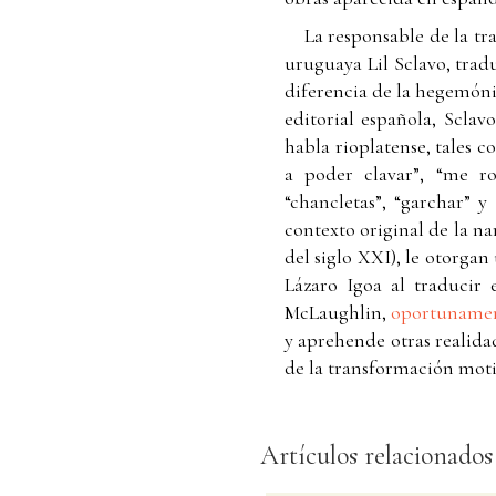
La responsable de la t
uruguaya Lil Sclavo, trad
diferencia de la hegemónic
editorial española, Scla
habla rioplatense, tales 
a poder clavar”, “me rom
“chancletas”, “garchar” y
contexto original de la na
del siglo XXI), le otorga
Lázaro Igoa al traducir
McLaughlin,
oportunamen
y aprehende otras realidad
de la transformación moti
Artículos relacionados