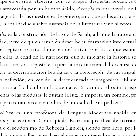
e en el sitio, etcétera) con su propio despertar sexual. A t
y atravesada por un humor ácido,
Arcadia
es una novela de f
a agenda de las cuestiones de género, sino que se los apropia 
 la realidad se vuelve sustancia de la literatura y no al revés.
dia
es la construcción de la voz de Farah, a la que la autora 
dad, pero de quien también describe su formación intelectual
l registro escritural que, en definitiva, es el libro que est
 ellas la edad de la narradora, que al iniciarse la historia s
elato con 20, es posible captar la maduración del discurso
re la determinación biológica y la concreción de sus impul
ta reflexión, en voz de la desencantada protagonista: “El a
la misma facilidad con la que nace. En cambio el odio pro
has o las medusas: le quitan la luz, le importa un comino; p
o y nacerán otros cien odios de uno solo de sus pedazos”.
Tam es una profesora de Lenguas Modernas nacida en 
ils y la editorial Contrepieds. Escritora prolífica de narrat
bajo el seudónimo de Rebecca Lighieri, siendo este libro, por l
, lo que me lleva a realizar algunos apuntes sobre la traducc