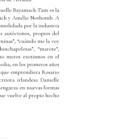
nuelle Bayamack-Tam es la
llouch y Amélie Nothomb. A
onsolidada por la industria
s autóctonos, propios del
“minas”, “cuándo me la voy
hinchapelotas”, “marote”,
como meros exotismos en el
media, en los primeros años
al que emprendiera Rosario
critora irlandesa Danielle
se engarza en nuevas formas
 que vuelve al propio hecho