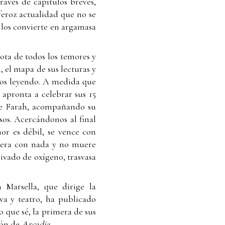
ravés de capítulos breves,
eroz actualidad que no se
y los convierte en argamasa
dota de todos los temores y
, el mapa de sus lecturas y
amos leyendo. A medida que
e apronta a celebrar sus 15
 de Farah, acompañando su
sos. Acercándonos al final
mor es débil, se vence con
spera con nada y no muere
rivado de oxígeno, trasvasa
Marsella, que dirige la
iva y teatro, ha publicado
o que sé, la primera de sus
ión de
Arcadia
.