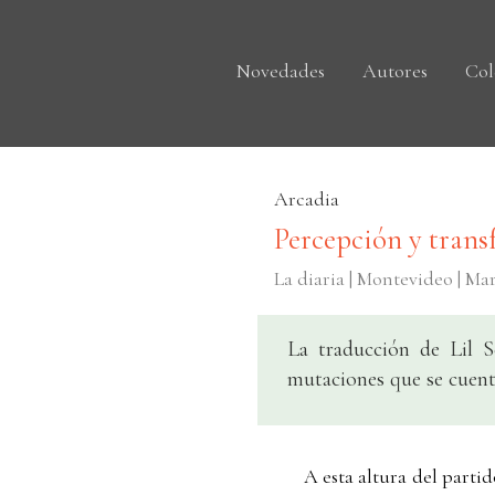
Novedades
Autores
Col
Arcadia
Percepción y tran
La diaria | Montevideo | M
La traducción de Lil S
mutaciones que se cuent
A esta altura del parti