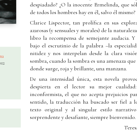
despiadado? ¿O la inocente Ermelinda, que s
de todos los hombres hay en él, salvo él mismo?
Clarice Lispector, tan prolífica en sus explo
azarosas (y sensuales y morales) de la naturale
libro la recompensa de semejante audacia. Y
bajo el escrutinio de la palabra –la especial
nitidez y nos interpelan desde la clara visió
na
sombra, cuando la sombra es una amenaza que s
012
donde surge, roja y brillante, una manzana.
De una intensidad única, esta novela provoc
despierta en el lector su mejor cualidad:
inconformista, el que no acepta prejuicios par
sentido, la traducción ha buscado ser fiel a 
texto original y al singular estilo narrati
sorprendente y desafiante, siempre bienvenido.
Teres