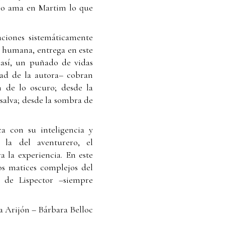
ólo ama en Martim lo que
raciones sistemáticamente
za humana, entrega en este
 así, un puñado de vidas
idad de la autora– cobran
n de lo oscuro; desde la
alva; desde la sombra de
a con su inteligencia y
 la del aventurero, el
a la experiencia. En este
los matices complejos del
vo de Lispector –siempre
a Arijón – Bárbara Belloc