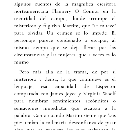
algunos cuentos de la magnífica escritora
norteamericana Flannery O Connor en la
oscuridad del campo, donde irrumpe el
misterioso y fugitivo Martim, que "se mueve"
para olvidar. Un crimen se lo impide. El
personaje parece condenado a escapar, al
mismo tiempo que se deja llevar por las
circunstancias y las mujeres, que a veces es lo
mismo.
Pero más allá de la trama, de por sí
misteriosa y densa, lo que conmueve es el
lenguaje, esa capacidad de Lispector
comparada con James Joyce y Virginia Woolf
para nombrar sentimientos recónditos o
sensaciones inmediatas que escapan a la
palabra. Como cuando Martim siente que "sus
pies tenían la milenaria desconfianza de pisar
algo que se moviera los pies palpaban la