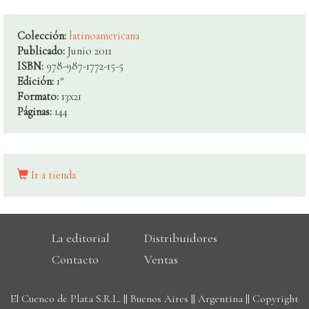
Colección:
latinoamericana
Publicado:
Junio 2011
ISBN:
978-987-1772-15-5
Edición:
1°
Formato:
13x21
Páginas:
144
Ir a tienda
La editorial
Distribuidores
Contacto
Ventas
El Cuenco de Plata S.R.L. || Buenos Aires || Argentina || Copyright