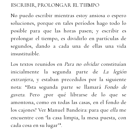
ESCRIBIR, PROLONGAR EL TIEMPO
No puedo escribir mientras estoy ansiosa o es­pero
soluciones, porque en tales períodos hago todo lo
posible para que las horas pasen; y es­cribir es
prolongar el tiempo, es dividirlo en par­tículas de
segundos, dando a cada una de ellas una vida
insustituible.
Los textos reunidos en
Para no olvidar
constituían
inicialmente la segunda parte de
La legión
extranjera
, y estaban prece­didos por la siguiente
nota: “Esta segunda parte se llamará
Fondo de
gaveta
. Pero ¿por qué librarse de lo que se
amontona, como en to­das las casas, en el fondo de
los cajones? Ver Manuel Ban­deira: para que
ella
me
encuentre con ‘la casa limpia, la mesa puesta, con
cada cosa en su lugar’”.