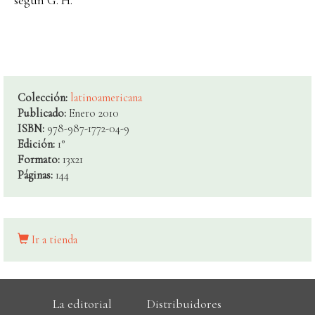
estuviste de
noche
Colección:
latinoamericana
Publicado:
Enero 2010
ISBN:
978-987-1772-04-9
Edición:
1°
Formato:
13x21
Páginas:
144
Ir a tienda
La editorial
Distribuidores