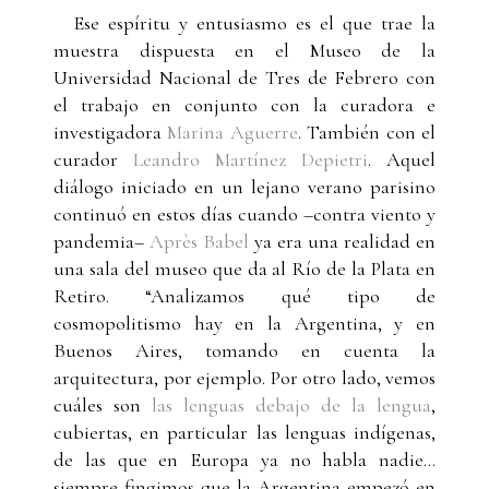
Ese espíritu y entusiasmo es el que trae la
muestra dispuesta en el Museo de la
Universidad Nacional de Tres de Febrero con
el trabajo en conjunto con la curadora e
investigadora
Marina Aguerre
. También con el
curador
Leandro Martínez Depietri
. Aquel
diálogo iniciado en un lejano verano parisino
continuó en estos días cuando –contra viento y
pandemia–
Après Babel
ya era una realidad en
una sala del museo que da al Río de la Plata en
Retiro. “Analizamos qué tipo de
cosmopolitismo hay en la Argentina, y en
Buenos Aires, tomando en cuenta la
arquitectura, por ejemplo. Por otro lado, vemos
cuáles son
las lenguas debajo de la lengua
,
cubiertas, en particular las lenguas indígenas,
de las que en Europa ya no habla nadie…
siempre fingimos que la Argentina empezó en