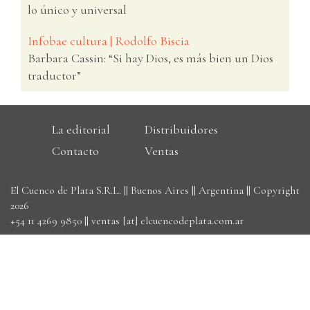
lo único y universal
Infobae cultura | Rodolfo Biscia
Barbara Cassin: “Si hay Dios, es más bien un Dios
traductor”
La editorial
Distribuidores
Contacto
Ventas
El Cuenco de Plata S.R.L. || Buenos Aires || Argentina || Copyright
2026
+54 11 4269 9850
||
ventas [at] elcuencodeplata.com.ar