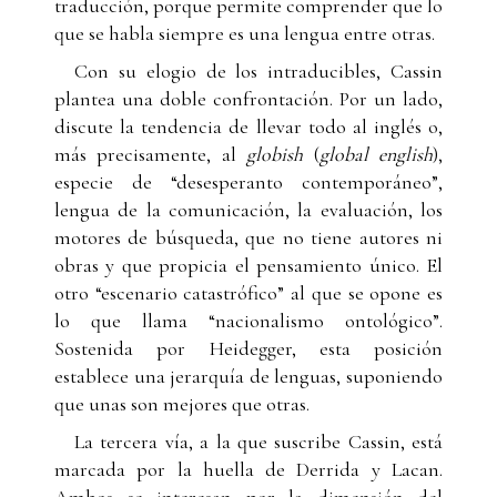
traducción, porque permite comprender que lo
que se habla siempre es una lengua entre otras.
Con su elogio de los intraducibles, Cassin
plantea una doble confrontación. Por un lado,
discute la tendencia de llevar todo al inglés o,
más precisamente, al
globish
(
global english
),
especie de “desesperanto contemporáneo”,
lengua de la comunicación, la evaluación, los
motores de búsqueda, que no tiene autores ni
obras y que propicia el pensamiento único. El
otro “escenario catastrófico” al que se opone es
lo que llama “nacionalismo ontológico”.
Sostenida por Heidegger, esta posición
establece una jerarquía de lenguas, suponiendo
que unas son mejores que otras.
La tercera vía, a la que suscribe Cassin, está
marcada por la huella de Derrida y Lacan.
Ambos se interesan por la dimensión del