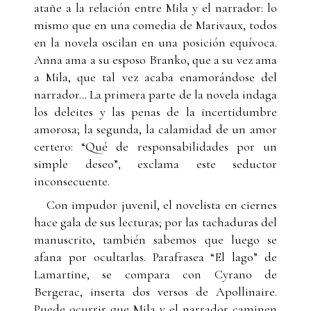
atañe a la relación entre Mila y el narrador: lo
mismo que en una comedia de Marivaux, todos
en la novela oscilan en una posición equívoca.
Anna ama a su esposo Branko, que a su vez ama
a Mila, que tal vez acaba enamorándose del
narrador... La primera parte de la novela indaga
los deleites y las penas de la incertidumbre
amorosa; la segunda, la calamidad de un amor
certero: “Qué de responsabilidades por un
simple deseo”, exclama este seductor
inconsecuente.
Con impudor juvenil, el novelista en ciernes
hace gala de sus lecturas; por las tachaduras del
manuscrito, también sabemos que luego se
afana por ocultarlas. Parafrasea “El lago” de
Lamartine, se compara con Cyrano de
Bergerac, inserta dos versos de Apollinaire.
Puede ocurrir que Mila y el narrador caminen