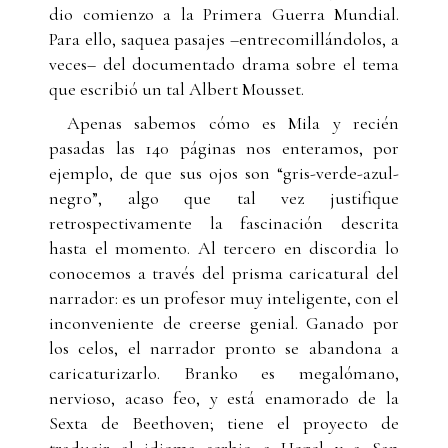
dio comienzo a la Primera Guerra Mundial.
Para ello, saquea pasajes –entrecomillándolos, a
veces– del documentado drama sobre el tema
que escribió un tal Albert Mousset.
Apenas sabemos cómo es Mila y recién
pasadas las 140 páginas nos enteramos, por
ejemplo, de que sus ojos son “gris-verde-azul-
negro”, algo que tal vez justifique
retrospectivamente la fascinación descrita
hasta el momento. Al tercero en discordia lo
conocemos a través del prisma caricatural del
narrador: es un profesor muy inteligente, con el
inconveniente de creerse genial. Ganado por
los celos, el narrador pronto se abandona a
caricaturizarlo. Branko es megalómano,
nervioso, acaso feo, y está enamorado de la
Sexta de Beethoven; tiene el proyecto de
traducir al idioma serbio a Hegel y a San