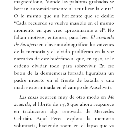
magnetófono, “donde las palabras grabadas se
borran automáticamente al reutilizar la cinta”.
O lo mismo que un horizonte que se deslíe:
“Cada recuerdo se vuelve inasible en el mismo
momento en que creo aproximarme a él”. No
faltan motivos, entonces, para leer
El atentado
de Sarajevo
en clave autobiográfica: los vaivenes
de la memoria y el olvido proliferan en la voz
narrativa de este huérfano al que, en 1940, se le
ordenó olvidar todo para sobrevivir. En ese
botín de la desmemoria forzada figuraban un
padre muerto en el frente de batalla y una
madre exterminada en el campo de Auschwitz.
Las cosas
ocurren muy de otro modo en
Me
acuerdo
, el librito de 1978 que ahora reaparece
en traducción algo renovada de Mercedes
Cebrián. Aquí Perec explora la memoria
voluntaria, haciendo zoom en el lapso que va