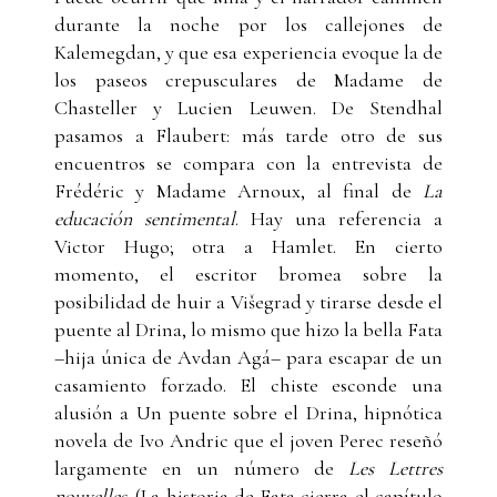
durante la noche por los callejones de
Kalemegdan, y que esa experiencia evoque la de
los paseos crepusculares de Madame de
Chasteller y Lucien Leuwen. De Stendhal
pasamos a Flaubert: más tarde otro de sus
encuentros se compara con la entrevista de
Frédéric y Madame Arnoux, al final de
La
educación sentimental
. Hay una referencia a
Victor Hugo; otra a Hamlet. En cierto
momento, el escritor bromea sobre la
posibilidad de huir a Višegrad y tirarse desde el
puente al Drina, lo mismo que hizo la bella Fata
–hija única de Avdan Agá– para escapar de un
casamiento forzado. El chiste esconde una
alusión a Un puente sobre el Drina, hipnótica
novela de Ivo Andric que el joven Perec reseñó
largamente en un número de
Les Lettres
nouvelles
. (La historia de Fata cierra el capítulo