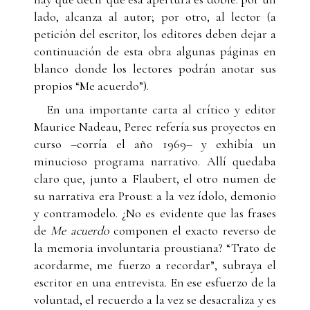
lado, alcanza al autor; por otro, al lector (a
petición del escritor, los editores deben dejar a
continuación de esta obra algunas páginas en
blanco donde los lectores podrán anotar sus
propios “Me acuerdo”).
En una importante carta al crítico y editor
Maurice Nadeau, Perec refería sus proyectos en
curso –corría el año 1969– y exhibía un
minucioso programa narrativo. Allí quedaba
claro que, junto a Flaubert, el otro numen de
su narrativa era Proust: a la vez ídolo, demonio
y contramodelo. ¿No es evidente que las frases
de
Me acuerdo
componen el exacto reverso de
la memoria involuntaria proustiana? “Trato de
acordarme, me fuerzo a recordar”, subraya el
escritor en una entrevista. En ese esfuerzo de la
voluntad, el recuerdo a la vez se desacraliza y es