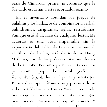
oboe
de Cimarosa, primer microsurco que le
fue dado escuchar a este recordador eximio.
En el inventario abundan los juegos de
palabras y los hallazgos de combinatoria verbal:
palíndromos, anagramas, siglas, retruécanos.
Aunque esté al alcance de cualquier lector, Me
acuerdo es una obra impensable sin la
experiencia del Taller de Literatura Potencial:
el libro, de hecho, está dedicado a Harry
Mathews, uno de los próceres estadounidenses
de la OuLiPo. Por otra parte, cuenta con un
precedente pop: la autobiografía
I
Remember
(1970), donde el poeta y artista Joe
Brainard recupera átomos muy precisos de su
vida en Oklahoma y Nueva York. Perec rinde
homenaje a Brainard con estas casi 500
oraciones que forman un conjunto abierto. Y
hay que decir que esa apertura es doble: por un