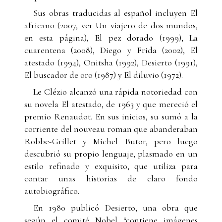
Sus obras traducidas al español incluyen El
africano (2007, ver Un viajero de dos mundos,
en esta página), El pez dorado (1999), La
cuarentena (2008), Diego y Frida (2002), El
atestado (1994), Onitsha (1992), Desierto (1991),
El buscador de oro (1987) y El diluvio (1972).
Le Clézio alcanzó una rápida notoriedad con
su novela El atestado, de 1963 y que mereció el
premio Renaudot. En sus inicios, su sumó a la
corriente del nouveau roman que abanderaban
Robbe-Grillet y Michel Butor, pero luego
descubrió su propio lenguaje, plasmado en un
estilo refinado y exquisito, que utiliza para
contar unas historias de claro fondo
autobiográfico.
En 1980 publicó Desierto, una obra que
según el comité Nobel “contiene imágenes