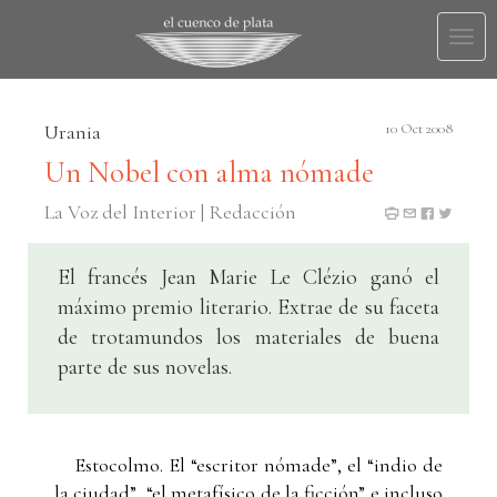
Togg
navi
Urania
10 Oct 2008
Un Nobel con alma nómade
La Voz del Interior | Redacción
El francés Jean Marie Le Clézio ganó el
máximo premio literario. Extrae de su faceta
de trotamundos los materiales de buena
parte de sus novelas.
Estocolmo. El “escritor nómade”, el “indio de
la ciudad”, “el metafísico de la ficción” e incluso