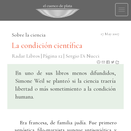
Togg
navi
Sobre la ciencia
17 May 2007
La condición científica
Radar Libros | Página 12 | Sergio Di Nucci
En uno de sus libros menos difundidos,
Simone Weil se planteó si la ciencia traería
libertad o más sometimiento a la condición
humana.
Era francesa, de familia judía. Fue primero
agnóstica, filo-marxista aunque antisoviética, y