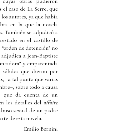
n cuyas obras pudieron
s el caso de La Serre, que
 los autores, ya que había
obra en la que la novela
as. También se adjudicó a
restado en el castillo de
la “orden de detención” no
a adjudica a Jean-Baptiste
cantadora” y emparentada
 sólidos que dieron por
s, –a tal punto que varias
mbre–, sobre todo a causa
as que da cuenta de un
en los detalles del
affaire
 abuso sexual de un padre
rte de esta novela.
Emilio Bernini