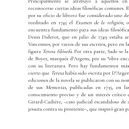
Principalmente se atribuyó a aquellos e
reconocerse ciertas ideas filosóficas comunes. E
por su oficio de librero fue considerado uno de
reeditado en 1745 el
Examen de la religión
, 
encuentra fundamento para sus ideas filosófic
Denis Diderot, que en julio de 1749 estaba ar
Vincennes, por varios de sus escritos, pero en 
figura
Teresa filósofa
. Por otra parte, Sade se l
de Boyer, marqués d’Argens, por su “obra en
con su literatura. Pero hay fundamentos más
cierto que
Teresa
había sido escrita por D’Argen
ediciones de la novela se publicaron con su no
de sus
Memorias
, publicadas en 1735, en l
conocimiento preciso y de un interés crítico 
Girard-Cadiére, –caso judicial escandaloso de
jesuita contra su penitente–, que inspiró gran pa