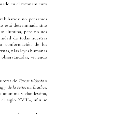
basado en el razonamiento
rabiliarios: no pensamos
o está determinada sino
 nos ilumina, pero no nos
 móvil de todas nuestras
la conformación de los
ernas, y las leyes humanas
 observándolas, viviendo
autoría de
Teresa filósofa
o
g y de la señorita Éradice,
 anónima y clandestina,
el siglo XVIII–, aún se