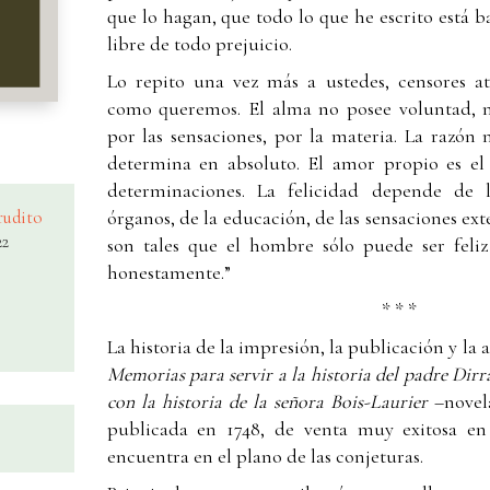
que lo hagan, que todo lo que he escrito está 
libre de todo prejuicio.
Lo repito una vez más a ustedes, censores at
como queremos. El alma no posee voluntad, n
por las sensaciones, por la materia. La razón
determina en absoluto. El amor propio es el
determinaciones. La felicidad depende de 
órganos, de la educación, de las sensaciones ext
erudito
22
son tales que el hombre sólo puede ser feliz
honestamente.”
* * *
La historia de la impresión, la publicación y la 
Memorias para servir a la historia del padre Dirra
con la historia de la señora Bois-Laurier
–novela
publicada en 1748, de venta muy exitosa en 
encuentra en el plano de las conjeturas.