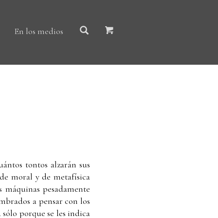
En los medios
uántos tontos alzarán sus
s de moral y de metafísica
sas máquinas pesadamente
umbrados a pensar con los
sólo porque se les indica