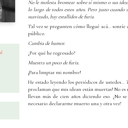
No le molesta bromear sobre sí mismo o sus idea
lo largo de todos estos años. Pero justo cuando
suavizado, hay estallidos de furia
.
Tal vez se pregunten cómo llegué acá... sonríe c
público.
Cambia de humor.
al
¿Por qué he regresado?
Muestra un poco de furia.
¡Para limpiar mi nombre!
He estado leyendo los periódicos de ustedes...
T
proclaman que mis idean están muertas! No es 
llevan más de cien años diciendo eso. ¿No s
necesario declararme muerto una y otra vez?