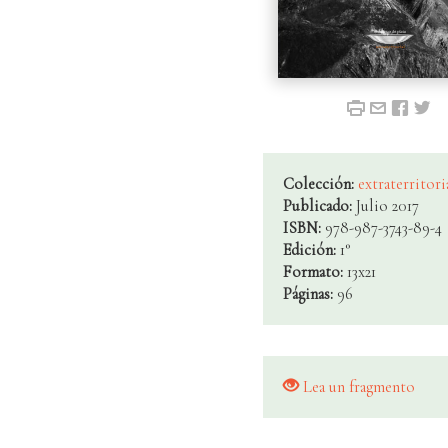
Colección:
extraterritori
Publicado:
Julio 2017
ISBN:
978-987-3743-89-4
Edición:
1°
Formato:
13x21
Páginas:
96
Lea un fragmento