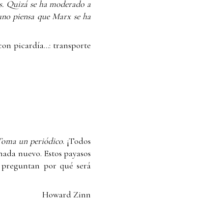
s. Quizá se ha moderado a
 uno piensa que Marx se ha
on picardía...: transporte
oma un periódico
. ¡Todos
nada nuevo. Estos payasos
e preguntan por qué será
Howard Zinn