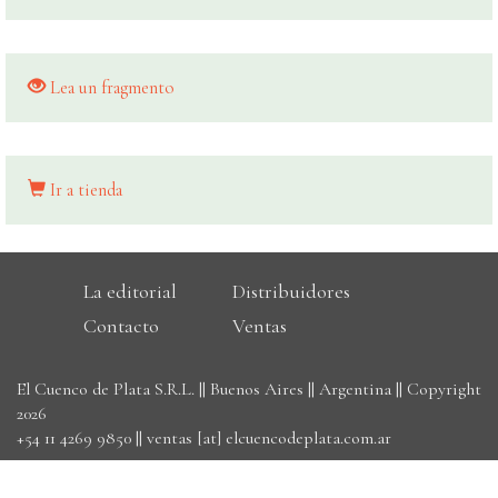
Lea un fragmento
Ir a tienda
La editorial
Distribuidores
Contacto
Ventas
El Cuenco de Plata S.R.L. || Buenos Aires || Argentina || Copyright
2026
+54 11 4269 9850
||
ventas [at] elcuencodeplata.com.ar