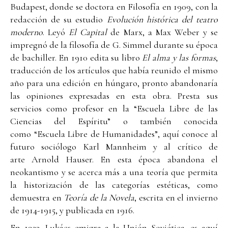
Budapest, donde se doctora en Filosofía en 1909, con la
redacción de su estudio
Evolución histórica del teatro
moderno
. Leyó
El Capital
de Marx, a Max Weber y se
impregnó de la filosofía de G. Simmel durante su época
de bachiller. En 1910 edita su libro
El alma y las formas
,
traducción de los artículos que había reunido el mismo
año para una edición en húngaro, pronto abandonaría
las opiniones expresadas en esta obra. Presta sus
servicios como profesor en la “Escuela Libre de las
Ciencias del Espíritu” o también conocida
como “Escuela Libre de Humanidades”, aquí conoce al
futuro sociólogo Karl Mannheim y al crítico de
arte Arnold Hauser. En esta época abandona el
neokantismo y se acerca más a una teoría que permita
la historización de las categorías estéticas, como
demuestra en
Teoría de la Novela
, escrita en el invierno
de 1914-1915, y publicada en 1916.
En 1933, Lukács emigra a la Unión Soviética, es aquí