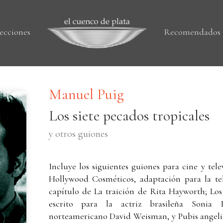
ecciones
Recomendados
Manuel Puig
Los siete pecados tropicales
y otros guiones
Incluye los siguientes guiones para cine y tele
Hollywood Cosméticos, adaptación para la te
capítulo de La traición de Rita Hayworth; Los 
escrito para la actriz brasileña Sonia
norteamericano David Weisman, y Pubis angelica