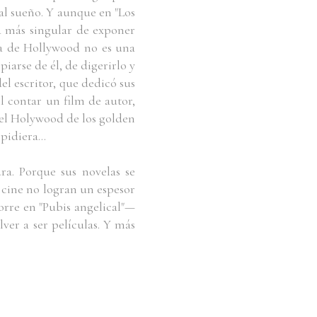
 al sueño. Y aunque en "Los
a más singular de exponer
ula de Hollywood no es una
iarse de él, de digerirlo y
el escritor, que dedicó sus
l contar un film de autor,
del Holywood de los golden
pidiera...
ura. Porque sus novelas se
el cine no logran un espesor
orre en "Pubis angelical"—
ver a ser películas. Y más