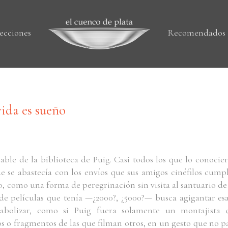
ecciones
Recomendados
vida es sueño
hable de la biblioteca de Puig. Casi todos los que lo conocie
ue se abastecía con los envíos que sus amigos cinéfilos cump
, como una forma de peregrinación sin visita al santuario de
de películas que tenía —¿2000?, ¿5000?— busca agigantar esa
abolizar, como si Puig fuera solamente un montajista 
s o fragmentos de las que filman otros, en un gesto que no p