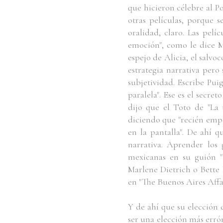
que hicieron célebre al P
otras películas, porque s
oralidad, claro. Las pel
emoción", como le dice Mo
espejo de Alicia, el salv
estrategia narrativa pero 
subjetividad. Escribe Pui
paralela". Ese es el secret
dijo que el Toto de "La 
diciendo que "recién empie
en la pantalla". De ahí 
narrativa. Aprender los 
mexicanas en su guión "
Marlene Dietrich o Bette 
en "The Buenos Aires Affa
Y de ahí que su elección
ser una elección más errón