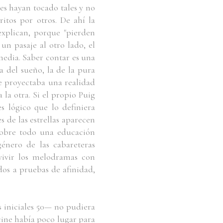
es hayan tocado tales y no
ritos por otros. De ahí la
explican, porque "pierden
un pasaje al otro lado, el
media. Saber contar es una
la del sueño, la de la pura
se proyectaba una realidad
a la otra. Si el propio Puig
s lógico que lo definiera
s de las estrellas aparecen
 sobre todo una educación
género de las cabareteras
vivir los melodramas con
dos a pruebas de afinidad,
 iniciales 50— no pudiera
 cine había poco lugar para