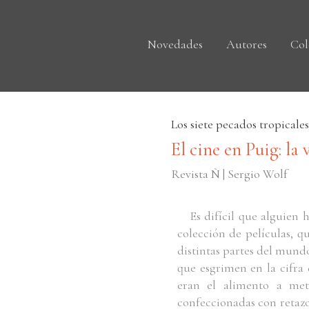
Novedades
Autores
Col
Los siete pecados tropicales
El cine en Puig: la 
Revista Ñ | Sergio Wolf
Es difícil que alguien 
colección de películas, q
distintas partes del mundo
que esgrimen en la cifra 
eran el alimento a met
confeccionadas con retazo