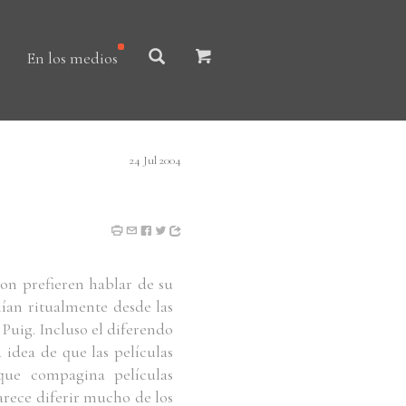
En los medios
24 Jul 2004
ron prefieren hablar de su
lían ritualmente desde las
 Puig. Incluso el diferendo
 idea de que las películas
que compagina películas
arece diferir mucho de los