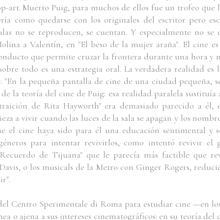
op-art. Muerto Puig, para muchos de ellos fue un trofeo que l
ería como quedarse con los originales del escritor pero esc
ículas no se reproducen, se cuentan. Y especialmente no se 
lina a Valentín, en "El beso de la mujer araña". El cine es 
oconducto que permite cruzar la frontera durante una hora y 
sobre todo es una estrategia oral. La verdadera realidad es 
g: "En la pequeña pantalla de cine de una ciudad pequeña, 
o de la teoría del cine de Puig: esa realidad paralela sustituía 
traición de Rita Hayworth" era demasiado parecido a él, e
za a vivir cuando las luces de la sala se apagan y los nombre
que el cine haya sido para él una educación sentimental y
géneros para intentar revivirlos, como intentó revivir el 
Recuerdo de Tijuana" que le parecía más factible que re
Davis, o los musicals de la Metro con Ginger Rogers, reduci
ir".
 del Centro Sperimentale di Roma para estudiar cine —en los
ea o ajena a sus intereses cinematográficos: en su teoría del