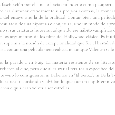
 Su fascinación por el cine lo hacía entenderlo como pasaporte
eciera iluminar críticamente sus propios axiomas, la maner
 la del ensayo sino la de la oralidad. Contar bien una pelíc
esultado de una hipótesis o conjetura, sino un modo de aprop
omo si sus criaturas hubieran adquirido ese hábito vampírico d
r los argumentos de los films del Hollywood clásico. Es inúti
 en suprimir la noción de excepcionalidad que fue el bastión 
ría contar una película neorrealista, ni aunque Valentín se lo 
s la paradoja en Puig. La materia resistente de su literat
refieren al cine, pero que al cruzar al territorio específico d
te —no lo consiguieron ni Babenco en "El beso...", ni De la T
literatura, recordando y olvidando que fueron o quisieran vol
eron o quisieran volver a ser estrellas.