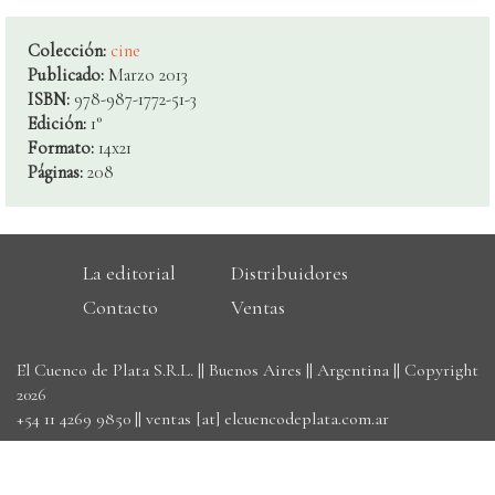
Colección:
cine
Publicado:
Marzo 2013
ISBN:
978-987-1772-51-3
Edición:
1°
Formato:
14x21
Páginas:
208
La editorial
Distribuidores
Contacto
Ventas
El Cuenco de Plata S.R.L. || Buenos Aires || Argentina || Copyright
2026
+54 11 4269 9850
||
ventas [at] elcuencodeplata.com.ar