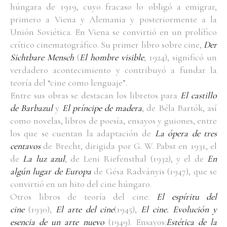
húngara de 1919, cuyo fracaso lo obligó a emigrar,
primero a Viena y Alemania y posteriormente a la
Unión Soviética. En Viena se convirtió en un prolífico
crítico cinematográfico. Su primer libro sobre cine,
Der
Sichtbare Mensch
(
El hombre visible
, 1924), significó un
verdadero acontecimiento y contribuyó a fundar la
teoría del “cine como lenguaje”.
Entre sus obras se destacan los libretos para
El castillo
de Barbazul
y
El príncipe de madera
, de Béla Bartók, así
como novelas, libros de poesía, ensayos y guiones, entre
los que se cuentan la adaptación de
La ópera de tres
centavos
de Brecht, dirigida por G. W. Pabst en 1931, el
de
La luz azul
, de Leni Riefensthal (1932), y el de
En
algún lugar de Europa
de Gésa Radványis (1947), que se
convirtió en un hito del cine húngaro.
Otros libros de teoría del cine:
El espíritu del
cine
(1930),
El arte del cine
(1945),
El cine. Evolución y
esencia de un arte nuevo
(1949). Ensayos:
Estética de la