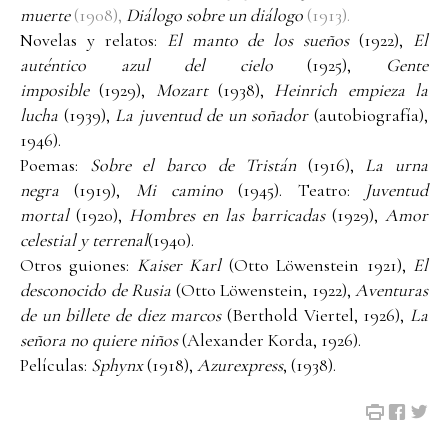
muerte
(1908),
Diálogo sobre un diálogo
(1913).
Novelas y relatos:
El manto de los sueños
(1922),
El
auténtico azul del cielo
(1925),
Gente
imposible
(1929),
Mozart
(1938),
Heinrich empieza la
lucha
(1939),
La juventud de un soñador
(autobiografía),
1946).
Poemas:
Sobre el barco de Tristán
(1916),
La urna
negra
(1919),
Mi camino
(1945). Teatro:
Juventud
mortal
(1920),
Hombres en las barricadas
(1929),
Amor
celestial y terrenal
(1940).
Otros guiones:
Kaiser Karl
(Otto Löwenstein 1921),
El
desconocido de Rusia
(Otto Löwenstein, 1922),
Aventuras
de un billete de diez marcos
(Berthold Viertel, 1926),
La
señora no quiere niños
(Alexander Korda, 1926).
Películas:
Sphynx
(1918),
Azurexpress
, (1938).