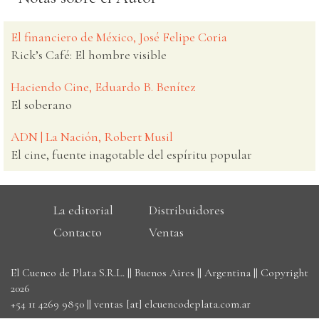
El financiero de México, José Felipe Coria
Rick’s Café: El hombre visible
Haciendo Cine, Eduardo B. Benítez
El soberano
ADN | La Nación, Robert Musil
El cine, fuente inagotable del espíritu popular
La editorial
Distribuidores
Contacto
Ventas
El Cuenco de Plata S.R.L. || Buenos Aires || Argentina || Copyright
2026
+54 11 4269 9850
||
ventas [at] elcuencodeplata.com.ar