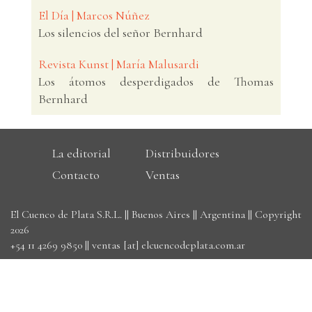
El Día | Marcos Núñez
Los silencios del señor Bernhard
Revista Kunst | María Malusardi
Los átomos desperdigados de Thomas
Bernhard
La editorial
Distribuidores
Contacto
Ventas
El Cuenco de Plata S.R.L. || Buenos Aires || Argentina || Copyright
2026
+54 11 4269 9850
||
ventas [at] elcuencodeplata.com.ar