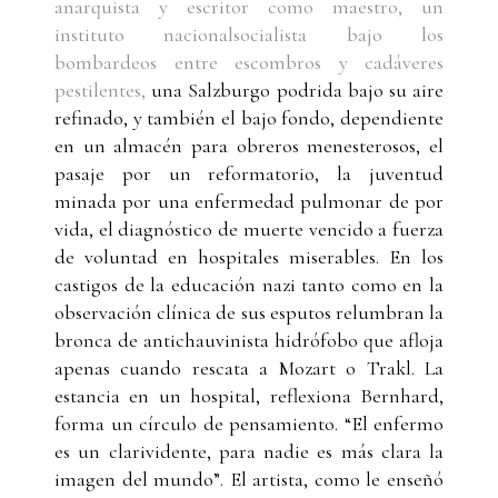
anarquista y escritor como maestro, un
instituto nacionalsocialista bajo los
bombardeos entre escombros y cadáveres
pestilentes,
una Salzburgo podrida bajo su aire
refinado, y también el bajo fondo, dependiente
en un almacén para obreros menesterosos, el
pasaje por un reformatorio, la juventud
minada por una enfermedad pulmonar de por
vida, el diagnóstico de muerte vencido a fuerza
de voluntad en hospitales miserables. En los
castigos de la educación nazi tanto como en la
observación clínica de sus esputos relumbran la
bronca de antichauvinista hidrófobo que afloja
apenas cuando rescata a Mozart o Trakl. La
estancia en un hospital, reflexiona Bernhard,
forma un círculo de pensamiento. “El enfermo
es un clarividente, para nadie es más clara la
imagen del mundo”. El artista, como le enseñó