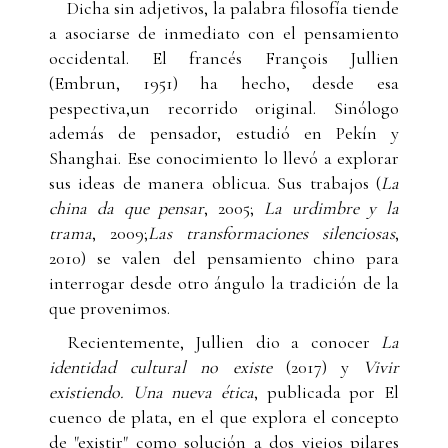
Dicha sin adjetivos, la palabra filosofía tiende
a asociarse de inmediato con el pensamiento
occidental. El francés François Jullien
(Embrun, 1951) ha hecho, desde esa
pespectiva,un recorrido original. Sinólogo
además de pensador, estudió en Pekín y
Shanghai. Ese conocimiento lo llevó a explorar
sus ideas de manera oblicua. Sus trabajos (
La
china da que pensar
, 2005;
La urdimbre y la
trama
, 2009;
Las transformaciones silenciosas
,
2010) se valen del pensamiento chino para
interrogar desde otro ángulo la tradición de la
que provenimos.
Recientemente, Jullien dio a conocer
La
identidad cultural no existe
(2017) y
Vivir
existiendo. Una nueva ética
, publicada por El
cuenco de plata, en el que explora el concepto
de "existir" como solución a dos viejos pilares