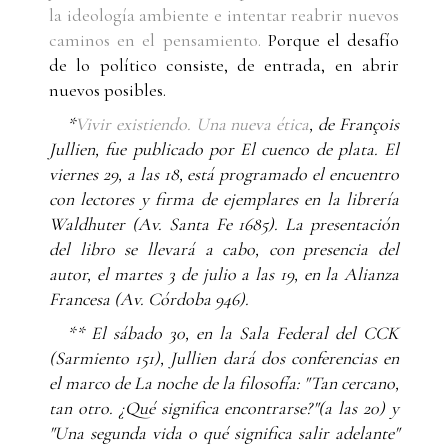
la ideología ambiente e intentar reabrir nuevos
caminos en el pensamiento.
Porque el desafío
de lo político consiste, de entrada, en abrir
nuevos posibles.
*
Vivir existiendo. Una nueva ética
, de François
Jullien, fue publicado por El cuenco de plata. El
viernes 29, a las 18, está programado el
encuentro
con lectores y firma de ejemplares en la librería
Waldhuter (Av. Santa Fe 1685).
La presentación
del libro se llevará a cabo, con presencia del
autor, el martes 3 de julio a las 19, en la Alianza
Francesa (Av. Córdoba 946).
**
El sábado 30, en la Sala Federal del CCK
(Sarmiento 151), Jullien dará dos conferencias en
el marco de La noche de la filosofía:
"Tan cercano,
tan otro. ¿Qué significa encontrarse?"(a las 20) y
"Una segunda vida o qué significa salir adelante"