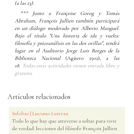
(a las 23).
*** Junto a Françoise Gorog y Tomás
Abraham, François Jullien también participará
en un diálogo moderado por Alberto Manguel.
Bajo el título "Una historia de ida y vuelta:
filosofía y psicoanálisis en las dos orillas", tendrá
lugar en el Auditorio Jorge Luis Borges de la
Biblioteca Nacional
(Agüero 2502)
, a las
18.
Todas estas actividades tienen entrada libre y
gratuita.
Artículos relacionados
Infobae | Luciano Luterau
Todo lo que hay que atreverse a soltar para vivir
de verdad: lecciones del filósofo François Jullien