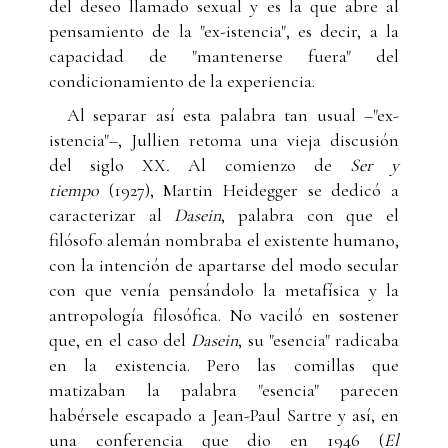
del deseo llamado sexual y es la que abre al
pensamiento de la "ex-istencia", es decir, a la
capacidad de "mantenerse fuera" del
condicionamiento de la experiencia.
Al separar así esta palabra tan usual –"ex-
istencia"–, Jullien retoma una vieja discusión
del siglo XX
.
Al comienzo de
Ser y
tiempo
(1927), Martin Heidegger se dedicó a
caracterizar al
Dasein
, palabra con que el
filósofo alemán nombraba el existente humano,
con la intención de apartarse del modo secular
con que venía pensándolo la metafísica y la
antropología filosófica. No vaciló en sostener
que, en el caso del
Dasein
, su "esencia" radicaba
en la existencia. Pero las comillas que
matizaban la palabra "esencia" parecen
habérsele escapado a Jean-Paul Sartre y así, en
una conferencia que dio en 1946 (
El