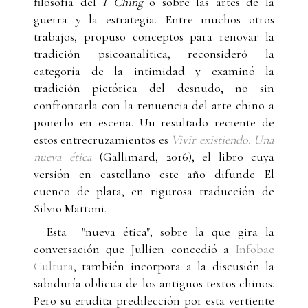
filosofía del
I Ching
o sobre las artes de la
guerra y la estrategia. Entre muchos otros
trabajos, propuso conceptos para renovar la
tradición psicoanalítica, reconsideró la
categoría de la intimidad y examinó la
tradición pictórica del desnudo, no sin
confrontarla con la renuencia del arte chino a
ponerlo en escena. Un resultado reciente de
estos entrecruzamientos es
Vivir existiendo. Una
nueva ética
(Gallimard, 2016), el libro cuya
versión en castellano este año difunde El
cuenco de plata, en rigurosa traducción de
Silvio Mattoni.
Esta "nueva ética", sobre la que gira la
conversación que Jullien concedió a
Infobae
Cultura
, también incorpora a la discusión la
sabiduría oblicua de los antiguos textos chinos.
Pero su erudita predilección por esta vertiente