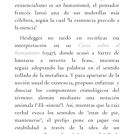
existencialismo es un humanismo
), el pensador
francés lanzó una de sus muletillas más
célebres, según la cual "la existencia precede a
la esencia".
Heidegger no tardó en rectificar esa
interpretación en su
Carta sobre el
humanismo
(1947), donde acusó a Sartre de
limitarse a invertir la frase, mientras
seguía adoptando las palabras en el sentido
trillado de la metafísica. Y para apartarse de la
noción usual de existencia, propuso enfatizar y
disociar los componentes etimológicos del
término alemán mediante una notación
anómala ("
Ek–sistenz
"). Así, mientras que la raíz
verbal evoca los sentidos de "estar de pie,
mantenerse", el prefijo pone en jaque esa
estabilidad a través de la idea de un