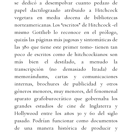
se dedicó a desempolvar cuanto pedazo de
papel dactilograado atribuido a Hitchcock
vegetara en media docena de bibliotecas
norteamericanas. Los “escritos” de Hitchcock -el
mismo Gottlieb lo reconoce en el prólogo,
quizás las páginas más jugosas y sintomáticas de
las 380 que tiene este primer tomo- tienen tan
poco de escritos como de hitchcockianos: son
más bien el destilado, a menudo la
transcripción (no demasiado ltrada) de
memorándums, cartas y comunicaciones
internas, brochures de publicidad y otros
géneros menores, muy menores, del fenomenal
aparato grafoburocrático que gobernaba los
grandes estudios de cine de Inglaterra y
Hollywood entre los años 30 y 60 del siglo
pasado. Podrían funcionar como documentos
de una manera histórica de producir y