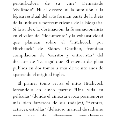
perturbadora de su cine? Demasiado
“civilizado”. Ni el decoro ni la sumisión a la
lógica residual del arte forman parte de la dieta
de la industria norteamericana de la biografía.
Sí la avidez, la obstinación, la fe sensacionalista
en el valor del “documento” y la exhaustividad
que planean sobre el "Hitchcock por
Hitchcock" de Sidney Gottlieb, frondosa
compilación de “escritos y entrevistas” del
director de "La soga" que El cuenco de plata
publica en dos tomos a más de veinte años de
aparecido el original inglés.
El primer tomo revisa el mito Hitchcock
loteándolo en cinco partes: “Una vida en
películas” (donde el cineasta evoca pormenores
más bien farsescos de sus rodajes), “Actores,
actrices, estrellas” (delicioso manual de sadismo
para uso de directores sexualmente