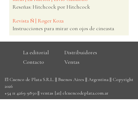
Reseñas: Hitchcock por Hitchcock
Revista Ñ | Roger Koza
Instrucciones para mirar con ojos de cineasta
La editorial
Distribuidores
Contacto
Ventas
El Cuenco de Plata S.R.L. || Buenos Aires || Argentina || Copyright
2026
+54 11 4269 9850
||
ventas [at] elcuencodeplata.com.ar