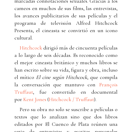
marcadas connotaciones sexuales. Gracias a los
cameos en muchos de sus films, las entrevistas,
los avances publicitarios de sus películas y el
programa de televisión Alfred Hitchcock
Presenta, el cineasta se convirtió en un icono
cultural.
Hitchcock
dirigió más de cincuenta películas
a lo largo de seis décadas. Es reconocido como
el mejor cineasta británico y muchos libros se
han escrito sobre su vida, figura y obra, incluso
el mítico
El cine según Hitchcock
, que compila
la conversación que mantuvo con
François
Truffaut
, fue convertido en documental
por
Kent Jones
(
Hitchcock / Truffaut
).
Pero su obra no solo se suscribe a películas o
textos que lo analizan sino que dos libros
editados por El Cuenco de Plata reúnen una
serie de entrevistas y escritos personales