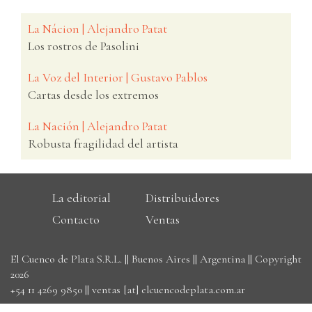
La Nácion | Alejandro Patat
Los rostros de Pasolini
La Voz del Interior | Gustavo Pablos
Cartas desde los extremos
La Nación | Alejandro Patat
Robusta fragilidad del artista
La editorial
Distribuidores
Contacto
Ventas
El Cuenco de Plata S.R.L. || Buenos Aires || Argentina || Copyright
2026
+54 11 4269 9850
||
ventas [at] elcuencodeplata.com.ar