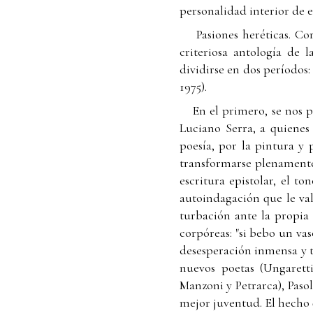
personalidad interior de es
Pasiones heréticas. C
criteriosa antología de 
dividirse en dos períodos:
1975).
En el primero, se nos p
Luciano Serra, a quienes
poesía, por la pintura y
transformarse plenamente 
escritura epistolar, el t
autoindagación que le val
turbación ante la propia
corpóreas: "si bebo un va
desesperación inmensa y t
nuevos poetas (Ungarett
Manzoni y Petrarca), Paso
mejor juventud. El hecho 