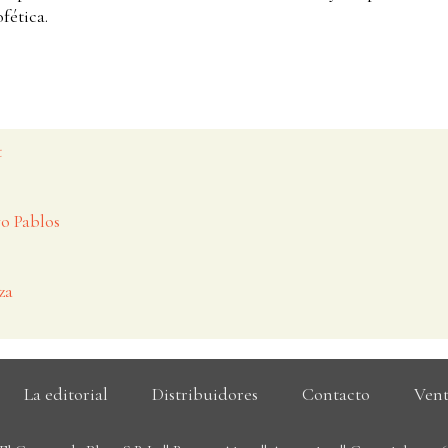
fética.
t
vo Pablos
za
La editorial
Distribuidores
Contacto
Vent