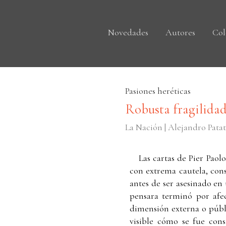
Novedades
Autores
Col
Pasiones heréticas
Robusta fragilidad 
La Nación | Alejandro Patat
Las cartas de Pier Paolo
con extrema cautela, cons
antes de ser asesinado en
pensara terminó por afec
dimensión externa o públi
visible cómo se fue cons