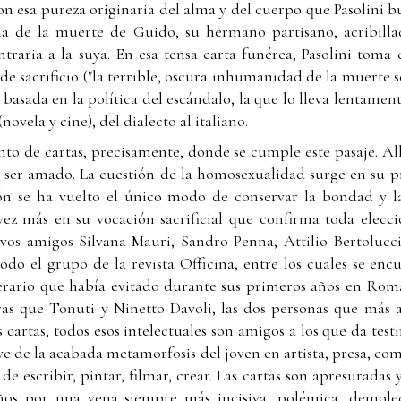
con esa pureza originaria del alma y del cuerpo que Pasolini
cia de la muerte de Guido, su hermano partisano, acribill
ontraria a la suya. En esa tensa carta funérea, Pasolini tom
 de sacrificio ("la terrible, oscura inhumanidad de la muerte 
, basada en la política del escándalo, la que lo lleva lentament
(novela y cine), del dialecto al italiano.
to de cartas, precisamente, donde se cumple este pasaje. Allí
de ser amado. La cuestión de la homosexualidad surge en su
ón se ha vuelto el único modo de conservar la bondad y l
 vez más en su vocación sacrificial que confirma toda elec
vos amigos Silvana Mauri, Sandro Penna, Attilio Bertolucci,
todo el grupo de la revista Officina, entre los cuales se enc
terario que había evitado durante sus primeros años en Roma
ras que Tonuti y Ninetto Davoli, las dos personas que más a
 cartas, todos esos intelectuales son amigos a los que da test
lave de la acabada metamorfosis del joven en artista, presa, co
 de escribir, pintar, filmar, crear. Las cartas son apresuradas
ños por una vena siempre más incisiva, polémica, demoled