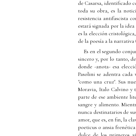
de Casarsa, identificado 
toda su obra, es la noti
resistencia antifascista c
estará signada por la idea
es la elección cristológica
de la poesía a la narrativa 
Es en el segundo conjun
sincero y, por lo tanto, 
donde -anota- esa elecci
Pasolini se adentra cada
"como una cruz". Sus nue
Moravia, Italo Calvino y 
parte de ese ambiente li
sangre y alimento. Mient
nunca destinatarios de sus
amor, que es, en fin, la c
poeticus o ansia frenética
dulce de los primeros a