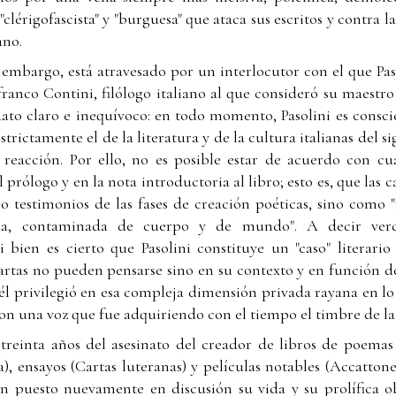
"clérigofascista" y "burguesa" que ataca sus escritos y contra 
ano.
n embargo, está atravesado por un interlocutor con el que P
franco Contini, filólogo italiano al que consideró su maestr
dato claro e inequívoco: en todo momento, Pasolini es consc
strictamente el de la literatura y de la cultura italianas del s
 reacción. Por ello, no es posible estar de acuerdo con c
 prólogo y en la nota introductoria al libro; esto es, que las c
 testimonios de las fases de creación poéticas, sino como
ncada, contaminada de cuerpo y de mundo". A decir ver
si bien es cierto que Pasolini constituye un "caso" literario
cartas no pueden pensarse sino en su contexto y en función d
 él privilegió en esa compleja dimensión privada rayana en l
con una voz que fue adquiriendo con el tiempo el timbre de la
treinta años del asesinato del creador de libros de poemas 
), ensayos (Cartas luteranas) y películas notables (Accatton
han puesto nuevamente en discusión su vida y su prolífica o