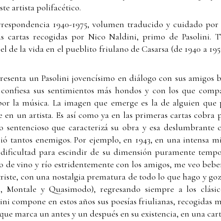
te artista polifacético.
orrespondencia 1940-1975, volumen traducido y cuidado por
las cartas recogidas por Nico Naldini, primo de Pasolini. T
 el de la vida en el pueblito friulano de Casarsa (de 1940 a 19
resenta un Pasolini jovencísimo en diálogo con sus amigos b
 confiesa sus sentimientos más hondos y con los que comp
 por la música. La imagen que emerge es la de alguien que p
en un artista. Es así como ya en las primeras cartas cobra p
ono sentencioso que caracterizá su obra y esa deslumbrante 
ió tantos enemigos. Por ejemplo, en 1943, en una intensa misi
 dificultad para escindir de su dimensión puramente tempor
so de vino y río estridentemente con los amigos, me veo bebe
riste, con una nostalgia prematura de todo lo que hago y gozo
i, Montale y Quasimodo), regresando siempre a los clásic
lini compone en estos años sus poesías friulianas, recogidas 
que marca un antes y un después en su existencia, en una cart