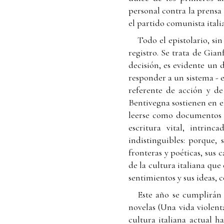
personal contra la prensa 
el partido comunista itali
Todo el epistolario, si
registro. Se trata de Gian
decisión, es evidente un 
responder a un sistema - e
referente de acción y de
Bentivegna sostienen en el
leerse como documentos o
escritura vital, intri
indistinguibles: porque, 
fronteras y poéticas, sus 
de la cultura italiana que
sentimientos y sus ideas, 
Este año se cumplirán 
novelas (Una vida violenta
cultura italiana actual 