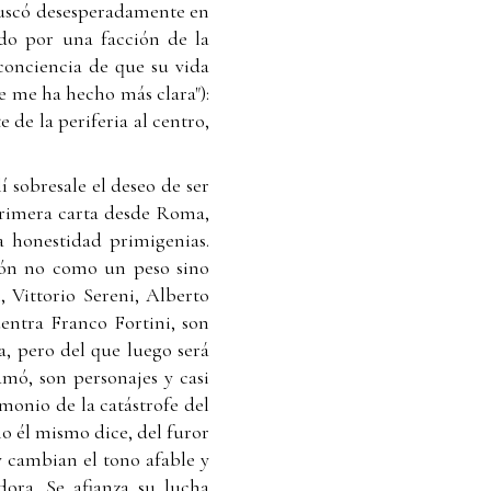
 buscó desesperadamente en
ado por una facción de la
a conciencia de que su vida
se me ha hecho más clara"):
e de la periferia al centro,
 sobresale el deseo de ser
 primera carta desde Roma,
a honestidad primigenias.
ción no como un peso sino
 Vittorio Sereni, Alberto
uentra Franco Fortini, son
, pero del que luego será
mó, son personajes y casi
imonio de la catástrofe del
mo él mismo dice, del furor
 y cambian el tono afable y
ora. Se afianza su lucha