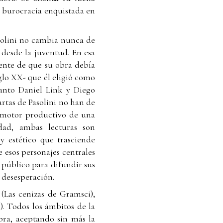
la burocracia enquistada en
asolini no cambia nunca de
o desde la juventud. En esa
iente de que su obra debía
iglo XX- que él eligió como
uanto Daniel Link y Diego
artas de Pasolini no han de
 "motor productivo de una
dad, ambas lecturas son
 y estético que trasciende
e esos personajes centrales
o público para difundir sus
 desesperación.
(Las cenizas de Gramsci),
e). Todos los ámbitos de la
bra, aceptando sin más la