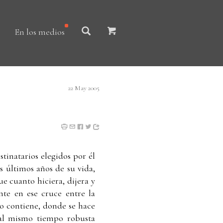
En los medios
22 May 2005
stinatarios elegidos por él
s últimos años de su vida,
e cuanto hiciera, dijera y
nte en ese cruce entre la
lo contiene, donde se hace
y al mismo tiempo robusta