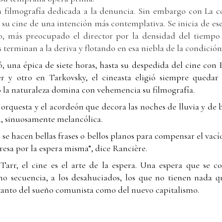
 filmografía dedicada a la denuncia. Sin embargo con La c
a su cine de una intención más contemplativa. Se inicia de es
, más preocupado el director por la densidad del tiempo
jes terminan a la deriva y flotando en esa niebla de la condici
 una épica de siete horas, hasta su despedida del cine con E
r y otro en Tarkovsky, el cineasta eligió siempre quedar
o la naturaleza domina con vehemencia su filmografía.
 orquesta y el acordeón que decora las noches de lluvia y de 
 sinuosamente melancólica.
se hacen bellas frases o bellos planos para compensar el vacío
resa por la espera misma”, dice Rancière.
 Tarr, el cine es el arte de la espera. Una espera que se
ano secuencia, a los desahuciados, los que no tienen nada 
 tanto del sueño comunista como del nuevo capitalismo.