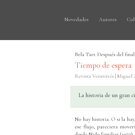
Novedades
Autores
Col
Bela Tarr. Después del final
Tiempo de espera
Revista Veintitrés | Miguel
La historia de un gran c
No hay historia. O si la ha
ese flujo, pareciera mover
desde Nido familiar (1977)