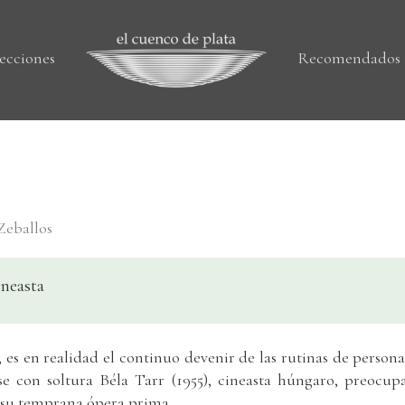
ecciones
Recomendados
 Zeballos
ineasta
y, es en realidad el continuo devenir de las rutinas de persona
se con soltura Béla Tarr (1955), cineasta húngaro, preocup
, su temprana ópera prima.