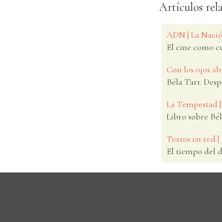
Artículos rel
ADN | La Nació
El cine como c
Con los ojos ab
Béla Tarr. Desp
La Tempestad |
Libro sobre Bé
Textos en red |
El tiempo del 