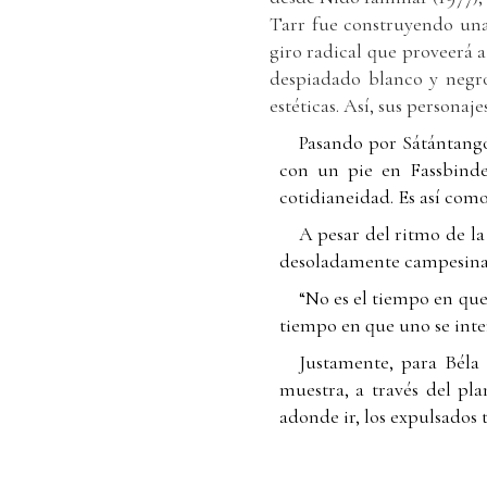
Tarr fue construyendo una
giro radical que proveerá 
despiadado blanco y negro
estéticas. Así, sus persona
Pasando por Sátántangó,
con un pie en Fassbinde
cotidianeidad. Es así com
A pesar del ritmo de la
desoladamente campesina,
“No es el tiempo en que 
tiempo en que uno se inte
Justamente, para Béla
muestra, a través del pl
adonde ir, los expulsados