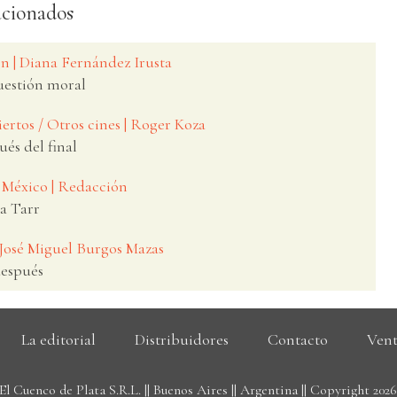
acionados
n | Diana Fernández Irusta
uestión moral
iertos / Otros cines | Roger Koza
ués del final
 México | Redacción
la Tarr
 José Miguel Burgos Mazas
después
La editorial
Distribuidores
Contacto
Vent
El Cuenco de Plata S.R.L. || Buenos Aires || Argentina || Copyright 202