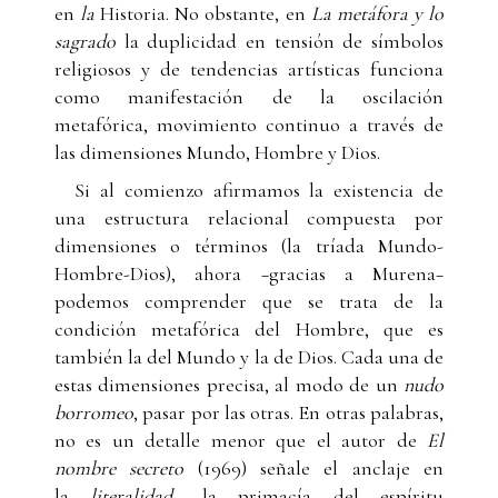
en
la
Historia. No obstante, en
La metáfora y lo
sagrado
la duplicidad en tensión de símbolos
religiosos y de tendencias artísticas funciona
como manifestación de la oscilación
metafórica, movimiento continuo a través de
las dimensiones Mundo, Hombre y Dios.
Si al comienzo afirmamos la existencia de
una estructura relacional compuesta por
dimensiones o términos (la tríada Mundo-
Hombre-Dios), ahora −gracias a Murena−
podemos comprender que se trata de la
condición metafórica del Hombre, que es
también la del Mundo y la de Dios. Cada una de
estas dimensiones precisa, al modo de un
nudo
borromeo
, pasar por las otras. En otras palabras,
no es un detalle menor que el autor de
El
nombre secreto
(1969) señale el anclaje en
la
literalidad
−la primacía del espíritu