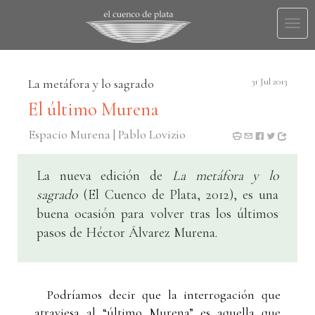
Togg
navi
La metáfora y lo sagrado
31 Jul 2013
El último Murena
Espacio Murena | Pablo Lovizio
La nueva edición de
La metáfora y lo
sagrado
(El Cuenco de Plata, 2012), es una
buena ocasión para volver tras los últimos
pasos de Héctor Álvarez Murena.
Podríamos decir que la interrogación que
atraviesa al “último Murena” es aquella que