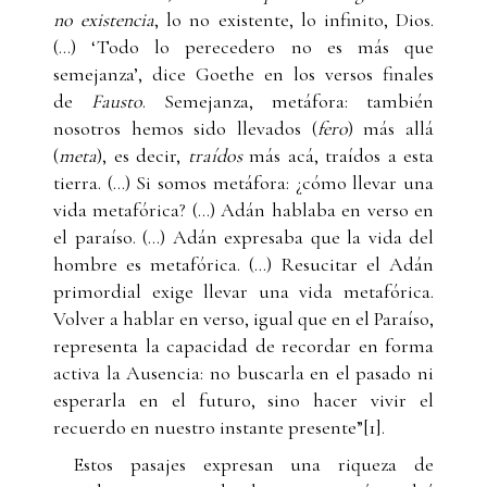
no existencia
, lo no existente, lo infinito, Dios.
(…) ‘Todo lo perecedero no es más que
semejanza’, dice Goethe en los versos finales
de
Fausto
. Semejanza, metáfora: también
nosotros hemos sido llevados (
fero
) más allá
(
meta
), es decir,
traídos
más acá, traídos a esta
tierra. (…) Si somos metáfora: ¿cómo llevar una
vida metafórica? (…) Adán hablaba en verso en
el paraíso. (…) Adán expresaba que la vida del
hombre es metafórica. (…) Resucitar el Adán
primordial exige llevar una vida metafórica.
Volver a hablar en verso, igual que en el Paraíso,
representa la capacidad de recordar en forma
activa la Ausencia: no buscarla en el pasado ni
esperarla en el futuro, sino hacer vivir el
recuerdo en nuestro instante presente”[1].
Estos pasajes expresan una riqueza de