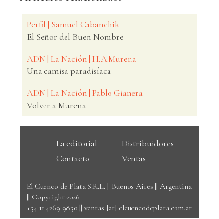
Perfil | Samuel Cabanchik
El Señor del Buen Nombre
ADN | La Nación | H.A.Murena
Una camisa paradisíaca
ADN | La Nación | Pablo Gianera
Volver a Murena
La editorial
Distribuidores
Contacto
Ventas
El Cuenco de Plata S.R.L. || Buenos Aires || Argentina
|| Copyright 2026
+54 11 4269 9850
||
ventas [at] elcuencodeplata.com.ar