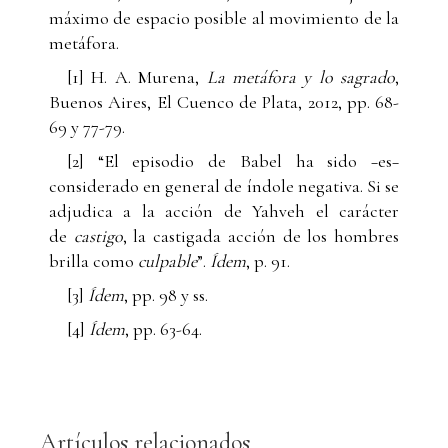
máximo de espacio posible al movimiento de la
metáfora.
[1] H. A. Murena,
La metáfora y lo sagrado
,
Buenos Aires, El Cuenco de Plata, 2012, pp. 68-
69 y 77-79.
[2] “El episodio de Babel ha sido −es−
considerado en general de índole negativa. Si se
adjudica a la acción de Yahveh el carácter
de
castigo
, la castigada acción de los hombres
brilla como
culpable
”.
Ídem
, p. 91.
[3]
Ídem
, pp. 98 y ss.
[4]
Ídem
, pp. 63-64.
Artículos relacionados