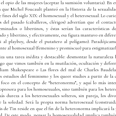
 el opio de las mujeres (aceptar la sumisión voluntaria). En e
 que Michel Foucault planteó en la Historia de la sexualida
de fines del siglo XIX: el homosexual y el heterosexual. Lo curi
s del pasado (caballeros, clérigos) advertían que el conta
eminados o libertinos, y éstas serían las características d
do y libertino, y efectivamente, esa figura mantuvo en diferen
 al playboy, desde el putañero al polígamo). Paradójicame
te al homosexual (femenino y promiscuo) para estigmatizarlo
iza una tarea inédita y destacable: desmontar la naturaleza
Algo que vimos también en la mutilación, ocultación y deform
liam Shakespeare o Las flores del mal de Charles Baudelai
los estudios del feminismo y los queer studies a partir de la
foco en el concepto de “heteronorma”, y aquí lo más inter
opresora para los homosexuales, sino también para los heter
 dureza a los heterosexuales solteros, sin pareja, los div
e la soledad. Será la propia norma heterosexual (construida
is de Tin reside en que el fin de la heteronorma implicará la
d. De este modo, pensar la homosexualidad implica también