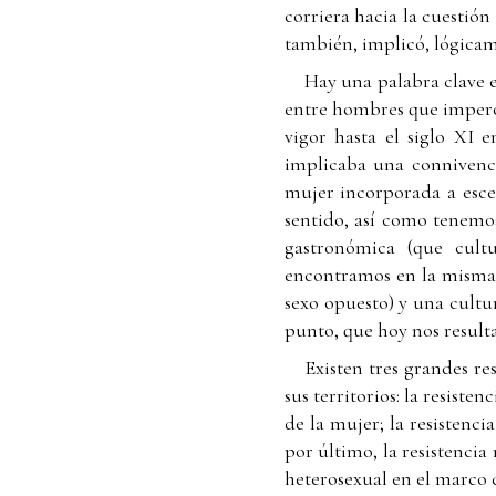
corriera hacia la cuestión
también, implicó, lógicame
Hay una palabra clave e
entre hombres que imperó
vigor hasta el siglo XI 
implicaba una connivencia
mujer incorporada a escen
sentido, así como tenemos
gastronómica (que cultu
encontramos en la misma 
sexo opuesto) y una cultur
punto, que hoy nos result
Existen tres grandes re
sus territorios: la resisten
de la mujer; la resistencia
por último, la resistencia
heterosexual en el marco