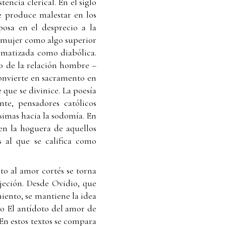
encia clerical. En el siglo
e produce malestar en los
posa en el desprecio a la
a mujer como algo superior
tigmatizada como diabólica.
o de la relación hombre –
convierte en sacramento en
e que se divinice. La poesía
te, pensadores católicos
imas hacia la sodomía. En
 en la hoguera de aquellos
 al que se califica como
lto al amor cortés se torna
bjeción. Desde Ovidio, que
ento, se mantiene la idea
mo El antídoto del amor de
En estos textos se compara