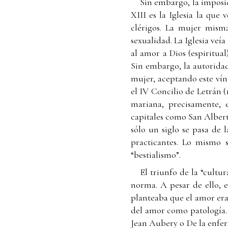
Sin embargo, la imposic
XIII es la Iglesia la qu
clérigos. La mujer misma
sexualidad. La Iglesia ve
al amor a Dios (espiritual
Sin embargo, la autorida
mujer, aceptando este vín
el IV Concilio de Letrán (1
mariana, precisamente, 
capitales como San Alber
sólo un siglo se pasa de 
practicantes. Lo mismo 
“bestialismo”.
El triunfo de la “cultu
norma. A pesar de ello, e
planteaba que el amor er
del amor como patología. 
Jean Aubery o De la enfer