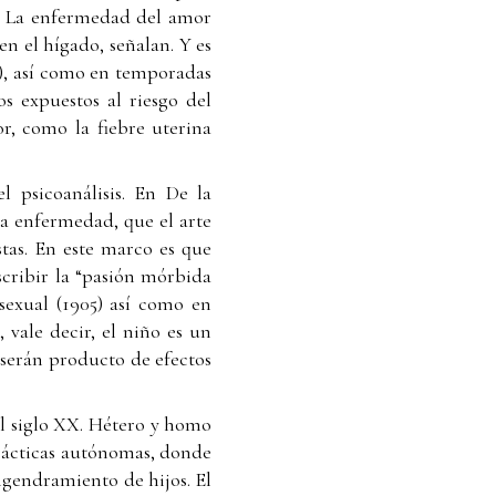
). La enfermedad del amor
n el hígado, señalan. Y es
s), así como en temporadas
s expuestos al riesgo del
r, como la fiebre uterina
l psicoanálisis. En De la
na enfermedad, que el arte
tas. En este marco es que
scribir la “pasión mórbida
sexual (1905) así como en
, vale decir, el niño es un
 serán producto de efectos
del siglo XX. Hétero y homo
prácticas autónomas, donde
ngendramiento de hijos. El