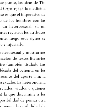
ste punto, las ideas de Tin
d (1976-1984): la medicina
oso es que el imperativo de
cto de los hombres con las
e un heterosexual. Sí, un
tes registros los atributos
nte, luego esos signos se
 e injuriarlo.
 heterosexual y mostrarnos
ación de textos literarios
re (también titulado Las
 década del ochenta en los
esante del aporte Tin: la
osexuales. La heteronorma
orciados, viudos o quienes
) la que discrimine a los
 posibilidad de pensar otra
 pensar la posibilidad de