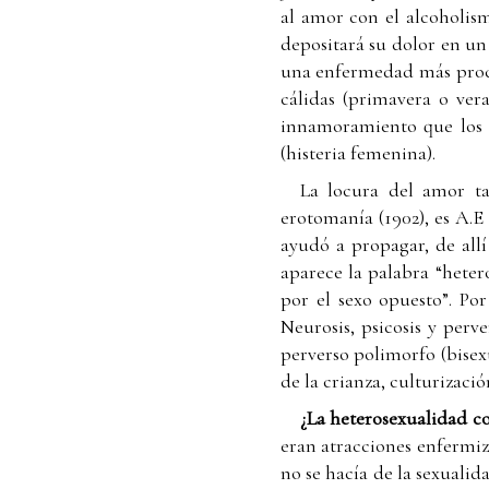
al amor con el alcoholis
depositará su dolor en un
una enfermedad más procli
cálidas (primavera o ver
innamoramiento que los l
(histeria femenina).
La locura del amor ta
erotomanía (1902), es A.E
ayudó a propagar, de all
aparece la palabra “heter
por el sexo opuesto”. Po
Neurosis, psicosis y perve
perverso polimorfo (bisex
de la crianza, culturización
¿La heterosexualidad 
eran atracciones enfermiz
no se hacía de la sexuali