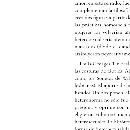
amor, en este sentido, fue
complementan la filosofía
crea dos figuras a partir 
las prácticas homosociale
mujeres los volverían af
heterosexual sería afemina
marcados (desde el dandi
atribuyeron peyorativamen
Louis-Georges Tin real
las costuras de fábrica. 
como los Sonetos de Wil
lesbianas). El aporte de 
Estados Unidos ponen el 
heteronorma no sólo fue 
presiona y oprime con más
eligieron voluntariament
heterosexuales. La hipótes
forma de heterosexualida