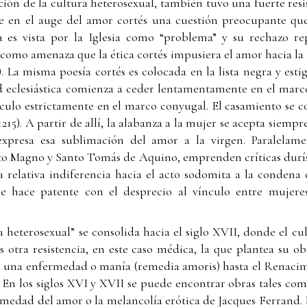
ión de la cultura heterosexual, también tuvo una fuerte resist
e ve en el auge del amor cortés una cuestión preocupante qu
 es vista por la Iglesia como “problema” y su rechazo re
ía como amenaza que la ética cortés impusiera el amor hacia l
). La misma poesía cortés es colocada en la lista negra y es
d eclesiástica comienza a ceder lentamentamente en el marc
culo estrictamente en el marco conyugal. El casamiento se 
215). A partir de allí, la alabanza a la mujer se acepta siempr
expresa esa sublimación del amor a la virgen. Paralelamen
to Magno y Santo Tomás de Aquino, emprenden críticas durís
la relativa indiferencia hacia el acto sodomita a la condena
se hace patente con el desprecio al vínculo entre mujeres
ra heterosexual” se consolida hacia el siglo XVII, donde el cu
s otra resistencia, en este caso médica, la que plantea su o
a una enfermedad o manía (remedia amoris) hasta el Renacimi
En los siglos XVI y XVII se puede encontrar obras tales co
medad del amor o la melancolía erótica de Jacques Ferrand. 