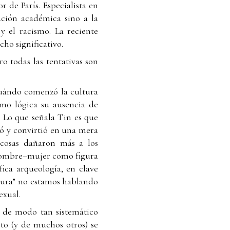
r de París. Especialista en
gación académica sino a la
y el racismo. La reciente
ho significativo.
o todas las tentativas son
cuándo comenzó la cultura
omo lógica su ausencia de
 Lo que señala Tin es que
ó y convirtió en una mera
 cosas dañaron más a los
a hombre–mujer como figura
fica arqueología, en clave
ultura” no estamos hablando
exual.
s de modo tan sistemático
to (y de muchos otros) se