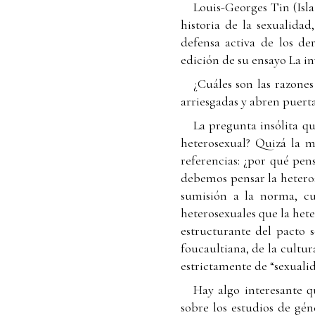
Louis-Georges Tin (Isla
historia de la sexualidad
defensa activa de los de
edición de su ensayo La in
¿Cuáles son las razones
arriesgadas y abren puerta
La pregunta insólita q
heterosexual? Quizá la m
referencias: ¿por qué pe
debemos pensar la hetero
sumisión a la norma, cu
heterosexuales que la het
estructurante del pacto s
foucaultiana, de la cultur
estrictamente de “sexualid
Hay algo interesante q
sobre los estudios de gé