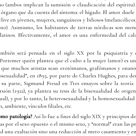
mo (ambos implican la sumisión o claudicación del espíritu
 órgano que da cuenta del síntoma: el hígado. El amor duele e
ve en jóvenes, mujeres, sanguíneos y biliosos (melancólico
ano). Asimismo, los habitantes de tierras nórdicas son meno
atinos. Efectivamente, el amor es una enfermedad del calo
mbién será pensada en el siglo XX por la psiquiatría y e
 Portemer quién plantea que el culto a la mujer (amor) es u
í que muchos artistas sean erotómanos, grafómanos y onanis
osexualidad”, en 1893, por parte de Charles Hughes, para de
r su parte, Sigmund Freud en Tres ensayos sobre la teoría 
rsión (1922), ya plantea su tesis de la bisexualidad de origen
ual), y por lo tanto, la heterosexualidad y la homosexualidad
, ambiente, vínculos filiales, etc.
como patología?
Así lo fue a fines del siglo XIX y principios 
as por el sexo opuesto o el mismo sexo, y “normal” eran las 
dad una exaltación sino una reducción al mero casamiento y e