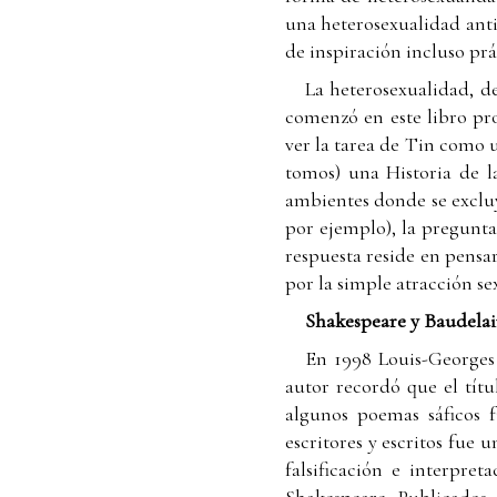
una heterosexualidad ant
de inspiración incluso prá
La heterosexualidad, d
comenzó en este libro p
ver la tarea de Tin como 
tomos) una Historia de 
ambientes donde se excluy
por ejemplo), la pregunt
respuesta reside en pensar
por la simple atracción se
Shakespeare y Baudelair
En 1998 Louis-Georges
autor recordó que el títu
algunos poemas sáficos f
escritores y escritos fue 
falsificación e interpre