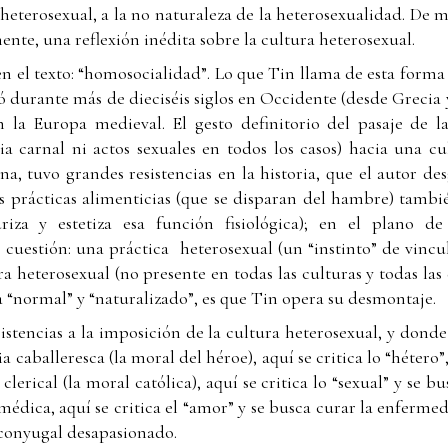
 heterosexual, a la no naturaleza de la heterosexualidad. De
nte, una reflexión inédita sobre la cultura heterosexual.
n el texto: “homosocialidad”. Lo que Tin llama de esta forma 
 durante más de dieciséis siglos en Occidente (desde Grecia
en la Europa medieval. El gesto definitorio del pasaje de 
 carnal ni actos sexuales en todos los casos) hacia una cu
a, tuvo grandes resistencias en la historia, que el autor des
 prácticas alimenticias (que se disparan del hambre) tambi
riza y estetiza esa función fisiológica); en el plano de
cuestión: una práctica heterosexual (un “instinto” de vincu
a heterosexual (no presente en todas las culturas y todas las
a “normal” y “naturalizado”, es que Tin opera su desmontaje.
sistencias a la imposición de la cultura heterosexual, y don
cia caballeresca (la moral del héroe), aquí se critica lo “hétero
 clerical (la moral católica), aquí se critica lo “sexual” y se bu
 médica, aquí se critica el “amor” y se busca curar la enfer
 conyugal desapasionado.