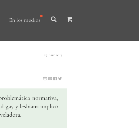
En los medios
27 Ene 2013
problemática normativa,
ad gay y lesbiana implicó
veladora.