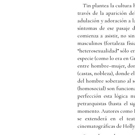
Tin plantea la cultura 
través de la aparición de
adulación y adoración a l
síntomas de ese pasaje d
comienza a asistir, no sin
masculinos (fortaleza fí
“heterosexualidad” sólo e
especie (como lo era en Gr
entre hombre–mujer, dond
(castas, nobleza), donde e
del hombre soberano al se
(homosocial) son funciona
perfección esta lógica 
petrarquistas (hasta el 
momento. Autores como Pi
se extenderá en el tea
cinematográficas de Holly