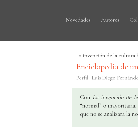
Novedades
Autores
Col
La invención de la cultura 
Enciclopedia de u
Perfil | Luis Diego Fernánd
Con
La invención de la
“normal” o mayoritaria. 
que no se analizara la n