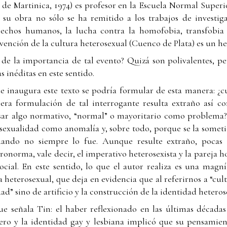
 de Martinica, 1974) es profesor en la Escuela Normal Superio
, su obra no sólo se ha remitido a los trabajos de investi
rechos humanos, la lucha contra la homofobia, transfobia 
vención de la cultura heterosexual (Cuenco de Plata) es un hec
 de la importancia de tal evento? Quizá son polivalentes, per
s inéditas en este sentido.
ue inaugura este texto se podría formular de esta manera: ¿
era formulación de tal interrogante resulta extraño así c
nsar algo normativo, “normal” o mayoritario como problema?
sexualidad como anomalía y, sobre todo, porque se la someti
ando no siempre lo fue. Aunque resulte extraño, pocas
eronorma, vale decir, el imperativo heterosexista y la parej
ocial. En este sentido, lo que el autor realiza es una magní
a heterosexual, que deja en evidencia que al referirnos a “c
ad” sino de artificio y la construcción de la identidad heteros
ue señala Tin: el haber reflexionado en las últimas década
nero y la identidad gay y lesbiana implicó que su pensamien