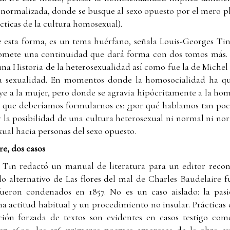
inormalizada, donde se busque al sexo opuesto por el mero p
cticas de la cultura homosexual).
e esta forma, es un tema huérfano, señala Louis-Georges Tin
romete una continuidad que dará forma con dos tomos más.
una Historia de la heterosexualidad así como fue la de Michel
la sexualidad. En momentos donde la homosocialidad ha qu
e a la mujer, pero donde se agravia hipócritamente a la hom
a que deberíamos formularnos es: ¿por qué hablamos tan poc
 la posibilidad de una cultura heterosexual ni normal ni nor
xual hacia personas del sexo opuesto.
e, dos casos
 Tin redactó un manual de literatura para un editor recon
lo alternativo de Las flores del mal de Charles Baudelaire fu
ueron condenados en 1857. No es un caso aislado: la pasi
una actitud habitual y un procedimiento no insular. Prácticas
tación forzada de textos son evidentes en casos testigo co