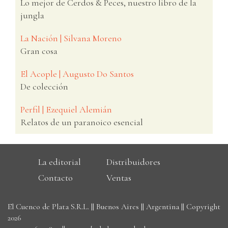
Lo mejor de Cerdos & Peces, nuestro libro de la
jungla
La Nación | Silvana Moreno
Gran cosa
El Acople | Augusto Do Santos
De colección
Perfil | Ezequiel Alemián
Relatos de un paranoico esencial
La editorial
Distribuidores
Contacto
Ventas
El Cuenco de Plata S.R.L. || Buenos Aires || Argentina || Copyright
2026