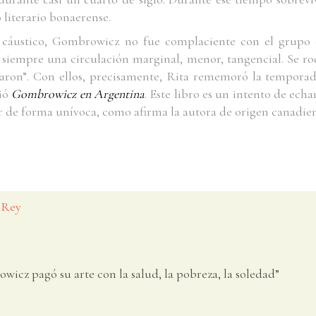
literario bonaerense.
cáustico, Gombrowicz no fue complaciente con el grupo 
ó siempre una circulación marginal, menor, tangencial. Se r
aron”. Con ellos, precisamente, Rita rememoró la temporada 
bió
Gombrowicz en Argentina
. Este libro es un intento de echa
ar de forma unívoca, como afirma la autora de origen canadien
 Rey
cz pagó su arte con la salud, la pobreza, la soledad”