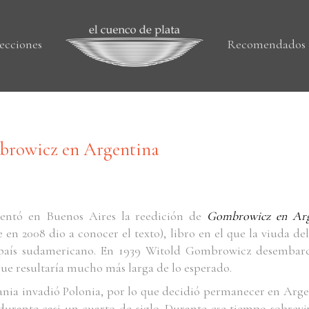
ecciones
Recomendados
browicz en Argentina
entó en Buenos Aires la reedición de
Gombrowicz
en
Ar
 en 2008 dio a conocer el texto),
libro en el que la viuda del
 país sudamericano. En 1939 Witold Gombrowicz desembarcó
que resultaría mucho más larga de lo esperado.
ania invadió Polonia, por lo que decidió permanecer en Arge
 durante casi un cuarto de siglo. Durante ese tiempo sobrev