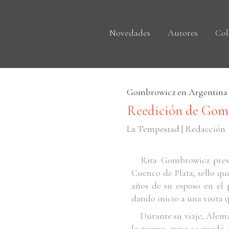
Novedades
Autores
Col
Gombrowicz en Argentina
Reedición de Gom
La Tempestad | Redacción
Rita Gombrowicz pres
Cuenco de Plata, sello que
años de su esposo en el
dando inicio a una visita 
Durante su viaje, Alem
la guerra, pero se quedó