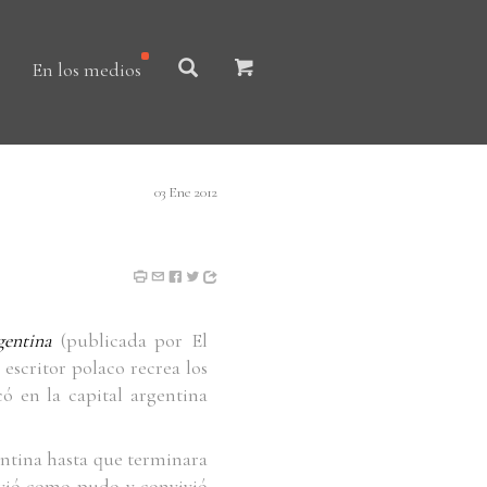
En los medios
03 Ene 2012
gentina
(publicada por El
 escritor polaco recrea los
 en la capital argentina
ntina hasta que terminara
ivió como pudo y convivió