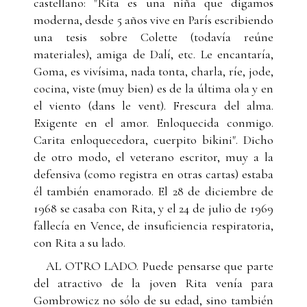
castellano: "Rita es una niña que digamos
moderna, desde 5 años vive en París escribiendo
una tesis sobre Colette (todavía reúne
materiales), amiga de Dalí, etc. Le encantaría,
Goma, es vivísima, nada tonta, charla, ríe, jode,
cocina, viste (muy bien) es de la última ola y en
el viento (dans le vent). Frescura del alma.
Exigente en el amor. Enloquecida conmigo.
Carita enloquecedora, cuerpito bikini". Dicho
de otro modo, el veterano escritor, muy a la
defensiva (como registra en otras cartas) estaba
él también enamorado. El 28 de diciembre de
1968 se casaba con Rita, y el 24 de julio de 1969
fallecía en Vence, de insuficiencia respiratoria,
con Rita a su lado.
AL OTRO LADO. Puede pensarse que parte
del atractivo de la joven Rita venía para
Gombrowicz no sólo de su edad, sino también