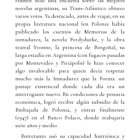
Humor hizo una encuesta sobre las mejores
novelas argentinas, su Trans-Atlántico obtuvo
varios votos. Ya destacado, antes de viajar, en su
propia literatura nacional (en Polonia había
publicado los cuentos de Memorias de la
inmadurez, la novela Ferdydurke, y la obra
teatral Yvonne, la princesa de Borgoña), su
larga estadía en Argentina (con fugaces pasadas
por Montevideo y Piriápolis) le hizo conocer
algo invalorable para quien decía respetar
mucho más la Inmadurez que la Forma: un
paisaje existencial donde cada día era un
interrogante nuevo. En condiciones de penuria
económica, logró recibir algún subsidio de la
Embajada de Polonia, y entrar finalmente
(1947) en el Banco Polaco, donde trabajaría
siete años y medio.
Entretanto usó su capacidad histriónica y