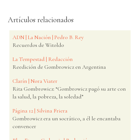
Artículos relacionados
ADN | La Nación | Pedro B. Rey
Recuerdos de Witoldo
La Tempestad | Redacción
Reedición de Gombrowicz en Argentina
Clarín | Nora Viater
Rita Gombrowicz: “Gombrowicz pagó su arte con
la salud, la pobreza, la soledad”
Página 12 | Silvina Friera
Gombrowicz era un socrático, a él le encantaba
convencer