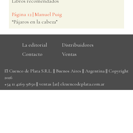
Libros recomendados
Página 12 | Manuel Puig
“Pájaros en la cabeza”
La editorial
Distribuidores
Contacto
Ventas
El Cuenco de Plata S.R.L. || Buenos Aires || Argentina || Copyright
2026
+54 11 4269 9850
||
ventas [at] elcuencodeplata.com.ar