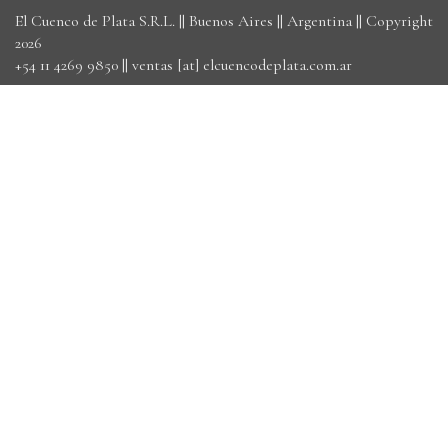
El Cuenco de Plata S.R.L. || Buenos Aires || Argentina || Copyright
2026
+54 11 4269 9850
||
ventas [at] elcuencodeplata.com.ar