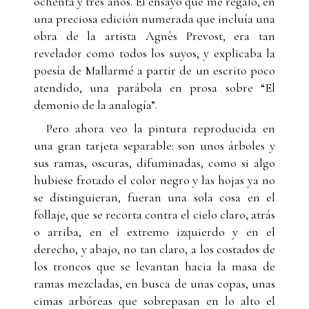
ochenta y tres años. El ensayo que me regaló, en
una preciosa edición numerada que incluía una
obra de la artista Agnès Prevost, era tan
revelador como todos los suyos, y explicaba la
poesía de Mallarmé a partir de un escrito poco
atendido, una parábola en prosa sobre “El
demonio de la analogía”.
Pero ahora veo la pintura reproducida en
una gran tarjeta separable: son unos árboles y
sus ramas, oscuras, difuminadas, como si algo
hubiese frotado el color negro y las hojas ya no
se distinguieran, fueran una sola cosa en el
follaje, que se recorta contra el cielo claro, atrás
o arriba, en el extremo izquierdo y en el
derecho, y abajo, no tan claro, a los costados de
los troncos que se levantan hacia la masa de
ramas mezcladas, en busca de unas copas, unas
cimas arbóreas que sobrepasan en lo alto el