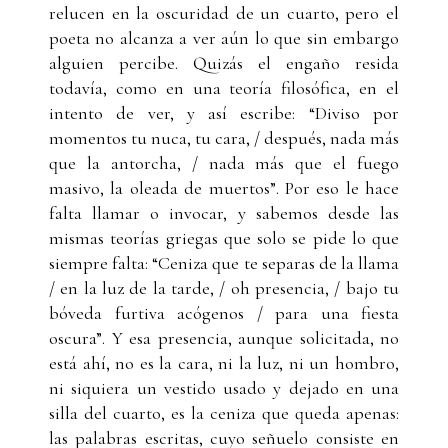
relucen en la oscuridad de un cuarto, pero el
poeta no alcanza a ver aún lo que sin embargo
alguien percibe. Quizás el engaño resida
todavía, como en una teoría filosófica, en el
intento de ver, y así escribe: “Diviso por
momentos tu nuca, tu cara, / después, nada más
que la antorcha, / nada más que el fuego
masivo, la oleada de muertos”. Por eso le hace
falta llamar o invocar, y sabemos desde las
mismas teorías griegas que solo se pide lo que
siempre falta: “Ceniza que te separas de la llama
/ en la luz de la tarde, / oh presencia, / bajo tu
bóveda furtiva acógenos / para una fiesta
oscura”. Y esa presencia, aunque solicitada, no
está ahí, no es la cara, ni la luz, ni un hombro,
ni siquiera un vestido usado y dejado en una
silla del cuarto, es la ceniza que queda apenas:
las palabras escritas, cuyo señuelo consiste en