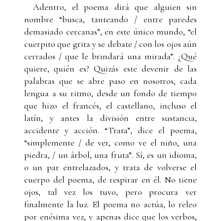
Adentro, el poema dirá que alguien sin
nombre “busca, tanteando / entre paredes
demasiado cercanas”, en este único mundo, “el
cuerpito que grita y se debate / con los ojos aún
cerrados / que le brindará una mirada”. ¿Qué
quiere, quién es? Quizás este devenir de las
palabras que se abre paso en nosotros, cada
lengua a su ritmo, desde un fondo de tiempo
que hizo el francés, el castellano, incluso el
latín, y antes la división entre sustancia,
accidente y acción. “Trata”, dice el poema,
“simplemente / de ver, como ve el niño, una
piedra, / un árbol, una fruta”. Sí, es un idioma,
o un par entrelazados, y trata de volverse el
cuerpo del poema, de respirar en él. No tiene
ojos, tal vez los tuvo, pero procura ver
finalmente la luz. El poema no actúa, lo releo
por enésima vez, y apenas dice que los verbos,