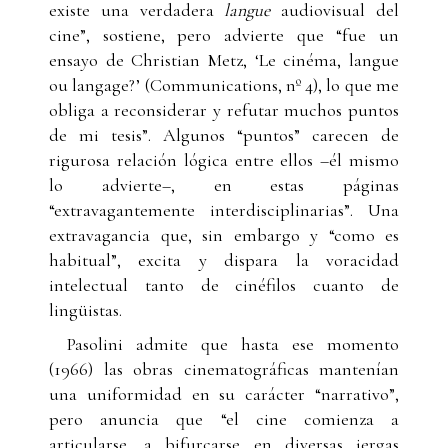
existe una verdadera
langue
audiovisual del
cine”, sostiene, pero advierte que “fue un
ensayo de Christian Metz, ‘Le cinéma, langue
ou langage?’ (Communications, nº 4), lo que me
obliga a reconsiderar y refutar muchos puntos
de mi tesis”. Algunos “puntos” carecen de
rigurosa relación lógica entre ellos –él mismo
lo advierte–, en estas páginas
“extravagantemente interdisciplinarias”. Una
extravagancia que, sin embargo y “como es
habitual”, excita y dispara la voracidad
intelectual tanto de cinéfilos cuanto de
lingüistas.
Pasolini admite que hasta ese momento
(1966) las obras cinematográficas mantenían
una uniformidad en su carácter “narrativo”,
pero anuncia que “el cine comienza a
articularse, a bifurcarse en diversas jergas