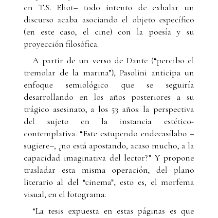
en T.S. Eliot– todo intento de exhalar un
discurso acaba asociando el objeto específico
(en este caso, el cine) con la poesía y su
proyección filosófica.
A partir de un verso de Dante (“percibo el
tremolar de la marina”), Pasolini anticipa un
enfoque semiológico que se seguiría
desarrollando en los años posteriores a su
trágico asesinato, a los 53 años: la perspectiva
del sujeto en la instancia estético-
contemplativa. “Este estupendo endecasílabo –
sugiere–, ¿no está apostando, acaso mucho, a la
capacidad imaginativa del lector?” Y propone
trasladar esta misma operación, del plano
literario al del “cinema”, esto es, el morfema
visual, en el fotograma.
“La tesis expuesta en estas páginas es que