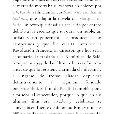
el mercado mostraba su victoria en colores por
TV.
Pasolini
filma entonces
Saló, o los 120 días de
Sodoma
, que adapta la novela del
Marqués de
Sade
, un texto que desafía a ser leído por entero
debido a las escenas que un cura, un noble, un
jurista y un gobernante le producen a los
campesinos y que fue escrita antes de la
Revolución Francesa. El director, que hoy sería
centenario, la traslada a la República de Saló,
refugio en 1944 de las últimas fuerzas fascistas
antes de que la resistencia armada clandestina y
el ingreso de tropas aliadas depusiera
definitivamente al régimen fundado
por
Mussolini
. El film de
Pasolini
también pone
a prueba al espectador, porque lo que en sus
últimos films era vivado y celebrado se
convertía en fuente de dolor, sadismo y muerte.
PPP no pudo ver el estreno, antes fue asesinado,