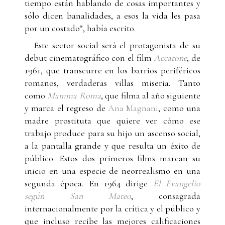
tiempo están hablando de cosas importantes y
sólo dicen banalidades, a esos la vida les pasa
por un costado”, había escrito.
Este sector social será el protagonista de su
debut cinematográfico con el film
Accatone
, de
1961, que transcurre en los barrios periféricos
romanos, verdaderas villas miseria. Tanto
como
Mamma Roma
, que filma al año siguiente
y marca el regreso de
Ana Magnani
, como una
madre prostituta que quiere ver cómo ese
trabajo produce para su hijo un ascenso social,
a la pantalla grande y que resulta un éxito de
público. Estos dos primeros films marcan su
inicio en una especie de neorrealismo en una
segunda época. En 1964 dirige
El Evangelio
según San Mateo
, consagrada
internacionalmente por la crítica y el público y
que incluso recibe las mejores calificaciones