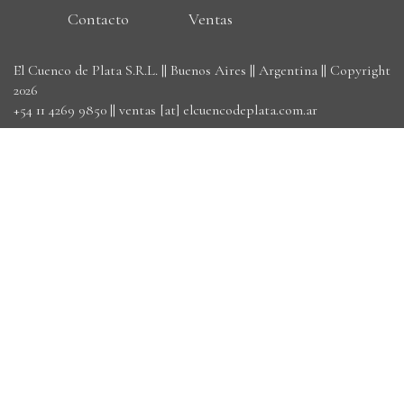
Contacto
Ventas
El Cuenco de Plata S.R.L. || Buenos Aires || Argentina || Copyright
2026
+54 11 4269 9850
||
ventas [at] elcuencodeplata.com.ar