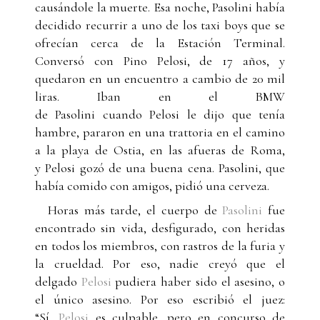
causándole la muerte. Esa noche, Pasolini había
decidido recurrir a uno de los taxi boys que se
ofrecían cerca de la Estación Terminal.
Conversó con Pino Pelosi, de 17 años, y
quedaron en un encuentro a cambio de 20 mil
liras. Iban en el BMW
de Pasolini cuando Pelosi le dijo que tenía
hambre, pararon en una trattoria en el camino
a la playa de Ostia, en las afueras de Roma,
y Pelosi gozó de una buena cena. Pasolini, que
había comido con amigos, pidió una cerveza.
Horas más tarde, el cuerpo de
Pasolini
fue
encontrado sin vida, desfigurado, con heridas
en todos los miembros, con rastros de la furia y
la crueldad. Por eso, nadie creyó que el
delgado
Pelosi
pudiera haber sido el asesino, o
el único asesino. Por eso escribió el juez:
“Sí,
Pelosi
es culpable, pero en concurso de