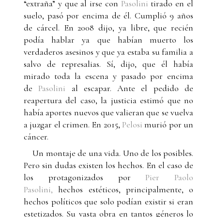
“extraña” y que al irse con
Pasolini
tirado en el
suelo, pasó por encima de él. Cumplió 9 años
de cárcel. En 2008 dijo, ya libre, que recién
podía hablar ya que habían muerto los
verdaderos asesinos y que ya estaba su familia a
salvo de represalias. Sí, dijo, que él había
mirado toda la escena y pasado por encima
de
Pasolini
al escapar. Ante el pedido de
reapertura del caso, la justicia estimó que no
había aportes nuevos que valieran que se vuelva
a juzgar el crimen. En 2015,
Pelosi
murió por un
cáncer.
Un montaje de una vida. Uno de los posibles.
Pero sin dudas existen los hechos. En el caso de
los protagonizados por
Pier Paolo
Pasolini,
hechos estéticos, principalmente, o
hechos políticos que solo podían existir si eran
estetizados. Su vasta obra en tantos géneros lo