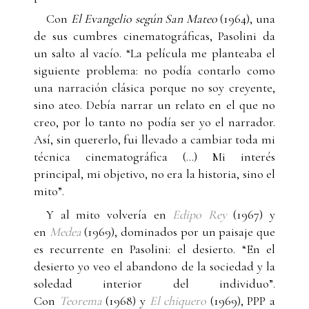
Con
El Evangelio según San Mateo
(1964), una
de sus cumbres cinematográficas, Pasolini da
un salto al vacío. “La película me planteaba el
siguiente problema: no podía contarlo como
una narración clásica porque no soy creyente,
sino ateo. Debía narrar un relato en el que no
creo, por lo tanto no podía ser yo el narrador.
Así, sin quererlo, fui llevado a cambiar toda mi
técnica cinematográfica (…) Mi interés
principal, mi objetivo, no era la historia, sino el
mito”.
Y al mito volvería en
Edipo Rey
(1967) y
en
Medea
(1969), dominados por un paisaje que
es recurrente en Pasolini: el desierto. “En el
desierto yo veo el abandono de la sociedad y la
soledad interior del individuo”.
Con
Teorema
(1968) y
El chiquero
(1969), PPP a