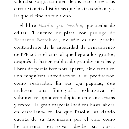
valoraba, surgía también de sus reacciones a las
circunstancias históricas que lo atravesaban, y a
las que el cine no fue ajeno.
El libro
Pasolini por Pasolini
, que acaba de
editar El cuenco de plata, con
prólogo de
Bernardo Bertolucci
, no sólo es una prueba
contundente de la capacidad de pensamiento
de PPP sobre el cine, al que llegó a los 39 años,
después de haber publicado grandes novelas y
libros de poesía (ver nota aparte), sino también
una magnífica introducción a su producción
como realizador. En sus 272 páginas, que
incluyen una filmografía exhaustiva, el
volumen recopila cronológicamente entrevistas
y textos –la gran mayoría inéditos hasta ahora
en castellano- en los que Pasolini va dando
cuenta de su fascinación por el cine como
herramienta expresiva, desde su opera