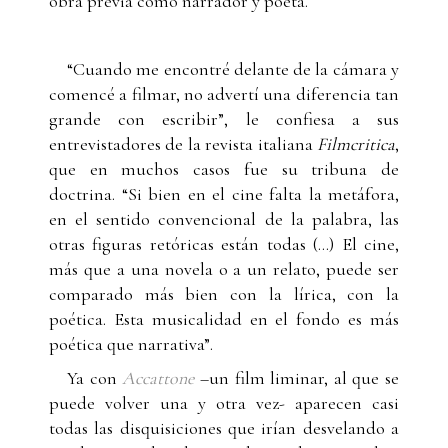
obra previa como narrador y poeta.
“Cuando me encontré delante de la cámara y
comencé a filmar, no advertí una diferencia tan
grande con escribir”, le confiesa a sus
entrevistadores de la revista italiana
Filmcritica
,
que en muchos casos fue su tribuna de
doctrina. “Si bien en el cine falta la metáfora,
en el sentido convencional de la palabra, las
otras figuras retóricas están todas (…) El cine,
más que a una novela o a un relato, puede ser
comparado más bien con la lírica, con la
poética. Esta musicalidad en el fondo es más
poética que narrativa”.
Ya con
Accattone
–un film liminar, al que se
puede volver una y otra vez- aparecen casi
todas las disquisiciones que irían desvelando a