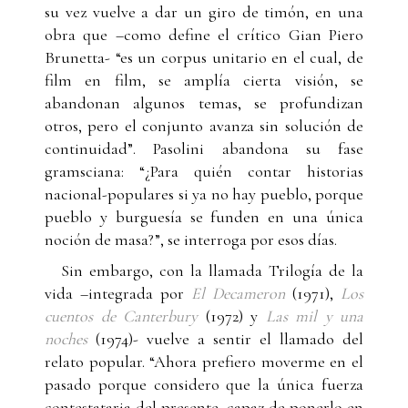
su vez vuelve a dar un giro de timón, en una
obra que –como define el crítico Gian Piero
Brunetta- “es un corpus unitario en el cual, de
film en film, se amplía cierta visión, se
abandonan algunos temas, se profundizan
otros, pero el conjunto avanza sin solución de
continuidad”. Pasolini abandona su fase
gramsciana: “¿Para quién contar historias
nacional-populares si ya no hay pueblo, porque
pueblo y burguesía se funden en una única
noción de masa?”, se interroga por esos días.
Sin embargo, con la llamada Trilogía de la
vida –integrada por
El Decameron
(1971),
Los
cuentos de Canterbury
(1972) y
Las mil y una
noches
(1974)- vuelve a sentir el llamado del
relato popular. “Ahora prefiero moverme en el
pasado porque considero que la única fuerza
contestataria del presente, capaz de ponerlo en