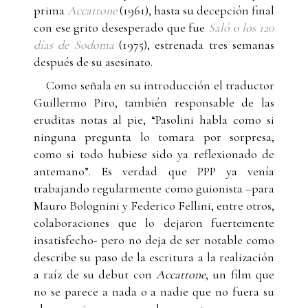
prima
Accattone
(1961), hasta su decepción final
con ese grito desesperado que fue
Saló o los 120
días de Sodoma
(1975), estrenada tres semanas
después de su asesinato.
Como señala en su introducción el traductor
Guillermo Piro, también responsable de las
eruditas notas al pie, “Pasolini habla como si
ninguna pregunta lo tomara por sorpresa,
como si todo hubiese sido ya reflexionado de
antemano”. Es verdad que PPP ya venía
trabajando regularmente como guionista –para
Mauro Bolognini y Federico Fellini, entre otros,
colaboraciones que lo dejaron fuertemente
insatisfecho- pero no deja de ser notable como
describe su paso de la escritura a la realización
a raíz de su debut con
Accattone
, un film que
no se parece a nada o a nadie que no fuera su