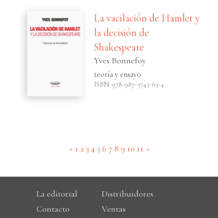
La vacilación de Hamlet y
la decisión de
Shakespeare
Yves Bonnefoy
teoría y ensayo
ISBN: 978-987-3743-63-4
(current)
«
1
2
3
4
5
6
7
8
9
10
11
»
La editorial
Distribuidores
Contacto
Ventas