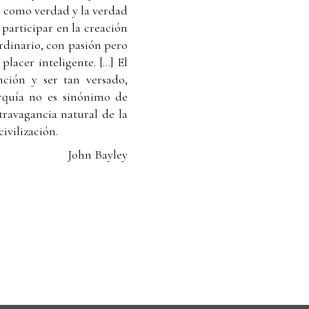
ón como verdad y la verdad
participar en la creación
aordinario, con pasión pero
acer inteligente. [...] El
nción y ser tan versado,
rquía no es sinónimo de
travagancia natural de la
ivilización.
John Bayley