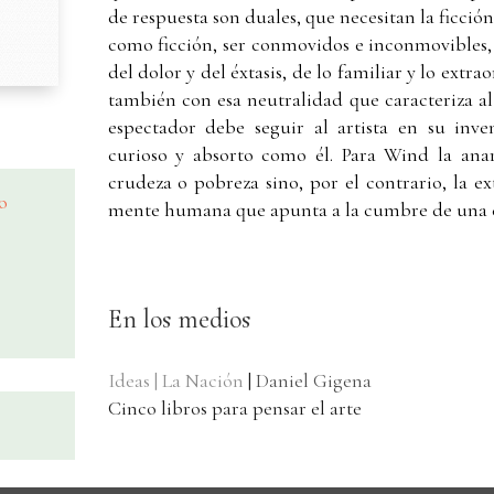
de respuesta son duales, que necesitan la ficci
como ficción, ser conmovidos e inconmovibles, 
del dolor y del éxtasis, de lo familiar y lo extr
también con esa neutralidad que caracteriza al pl
espectador debe seguir al artista en su inve
curioso y absorto como él. Para Wind la ana
crudeza o pobreza sino, por el contrario, la ex
yo
mente humana que apunta a la cumbre de una c
En los medios
Ideas | La Nación
|
Daniel Gigena
Cinco libros para pensar el arte